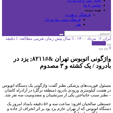
اخبار آمل و مازندران
تماس با ما
همه دسته
فرهنگی و هنری
فرهنگ بومی مازندران
هنر
ایران
۰۲ مرداد ۱۴۰۰ - 5 سال پیش
زمان تقریبی مطالعه: 1 دقیقه
کپی شد!
0
واژگونی اتوبوس تهران &#۸۲۱۱; یزد در
بادرود / یک کشته و ۳ مصدوم
مسئول فوریت‌های پزشکی نطنز گفت: واژگونی یک دستگاه اتوبوس
در هشت کیلومتری ورودی بادرود (منطقه ترگل) در آزادراه کاشان
– نطنز سبب جانباختن یکی از سرنشینان و مصدومیت سه نفر شد.
حسنعلی صالحیان افزود: ساعت سه و ۵۶ دقیقه بامداد امروز یک
دستگاه اتوبوس که از تهران عازم یزد بود بر اثر انحراف از جاده و