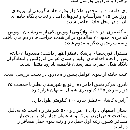
برخورد با گاردریل واژگون شد.
وی ادامه داد: به محض اطلاع از وقوع حادثه گروهی از نیروهای
اورژانس ۱۱۵ سرآسیاب و نیروهای امداد و نجات پایگاه جاده ای
بادرود در محل حادثه حاضر شدند.
به گفته وی، در حادثه واژگونی اتوبوس یکی از سرنشینان اتوبوس
که مردی حدود ۷۰ ساله بود بر اثر شدت جراحت‌ها در دم جان باخت
و سه سرنشین دیگر مصدوم شدند.
مسئول فوریت‌های پزشکی نطنز اظهار داشت: مصدومان حادثه
پس از انجام اقدام‌های اولیه از سوی عوامل اورژانس و امدادگران
پایگاه هلال احمر به بیمارستان فاطمیه بادرود منتقل شدند.
علت حادثه از سوی عوامل پلیس راه بادرود در دست بررسی است.
بادرود مرکز بخش امامزاده از توابع شهرستان نطنز با جمعیت ۲۵
هزار نفر در ۱۳۵ کیلومتری شمال اصفهان قرار دارد.
آزادراه کاشان – نطنز حدود ۱۰۰ کیلومتر طول دارد.
استان اصفهان دارای ۱۱ هزار و ۵۰۰ کیلومتر راه است که به‌دلیل
موقعیت خاص آن در مرکز و به عنوان چهار راه ترانزیت بار و
مسافر کشور، رتبه اول حمل بار و رتبه سوم حمل مسافر را
داراست.