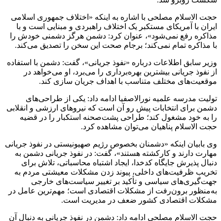
حجت الاسلام مصلحی با اشاره به اینکه «اختلاف جمهوری اسلامی
ایران با آمریکای مستکبر یک اختلاف راهبردی و مبنایی است و با
مذاکره رفع نمی‌شود»، عنوان کرد: دشمن هرگز دشمنی خودش را
با مذاکره تمام نمی‌کند؛ برجام صحت این سخن را تصدیق می‌کند.
وزیر سابق اطلاعات درباره «نفوذ جریانی»، گفت: دشمن با استفاده
از نفوذ جریانی بیشترین بهره‌برداری را می‌برد، او می‌خواهد در
موقعیت‌های مختلف متناسب با اهداف جریان سازی کند.
تولیت مدرسه علمیه نورالاصفیا ادامه داد: یکی از طراحی‌های
دشمن برای انتخابات پیش رو آن است که نیروهای ارزشی و انقلابی
را به خود مشغول کند؛ طراحی پشت‌صحنه استکبار را در قضیه
حجت الاسلام پناهیان می‌توان مشاهده کرد.
وی بابیان اینکه «دشمنان بخصوص رژیم صهیونیستی در نفوذ جریانی
مهارت دارند و کارکشته هستند»، گفت: در نفوذ جریانی دشمن به
دنبال پذیرش جایگاه کدخدا، ایجاد اشتباه محاسباتی، تلاش برای
تخریب ظرفیت‌های داخلی، پیوند زدن مشکلات معیشتی مردم به
جهت‌گیری‌های سیاسی و تأکید بر تغییر سیاست‌های خارجی
به‌منظور برون‌رفت از مشکلات اقتصادی است؛ مهم‌ترین عامل در
مشکلات اقتصادی کشور ضعف در مدیریت است.
حجت الاسلام مصلحی ادامه داد: دشمن در نفوذ جریانی به دنبال آن