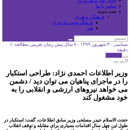
اخبار آمل و مازندران
تماس با ما
همه دسته
فرهنگی و هنری
فرهنگ بومی مازندران
هنر
سیاسی
۳۰ شهریور ۱۳۹۹ - 6 سال پیش
زمان تقریبی مطالعه: 1
دقیقه
کپی شد!
0
وزیر اطلاعات احمدی نژاد: طراحی استکبار
را در ماجرای پناهیان می توان دید / دشمن
می خواهد نیروهای ارزشی و انقلابی را به
خود مشغول کند
حجت الاسلام حیدر مصلحی وزیر سابق اطلاعات، گفت: استکبار در
طول این چهل سال اقدامات بسیاری برای مقابله و توقف انقلاب