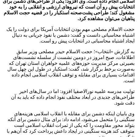
اسلامی انجام داده است. وی افزود: یکی از طراحی‌های دشمن برای
انتخابات پیش رو آن است که نیروهای ارزشی و انقلابی را به خود
مشغول کند؛ طراحی پشت‌صحنه استکبار را در قضیه حجت الاسلام
پناهیان می‌توان مشاهده کرد.
حجت الاسلام مصلحی مهم بودن انتخابات آمریکا برای دولت را یک
اشتباه محاسباتی دانست و گفت: دشمن با نفوذ جریانی به دنبال
ایجاد اشتباه محاسباتی در انتخابات پیش رو است.
به گزارش «انتخاب»؛ حجت الاسلام حیدر مصلحی وزیر سابق
اطلاعات، صبح امروز در دومین نشست از سلسله نشست‌های
بصیرتی مرکز مدیریت حوزه‌های علمیه خواهران استان تهران که
به‌صورت برخط برگزار شد، گفت: استکبار در طول این چهل سال
اقدامات بسیاری برای مقابله و توقف انقلاب اسلامی انجام داده
است.
تولیت مدرسه علمیه نورالاصفیا افزود: اما در سال‌های اخیر
طراحی‌های جدیدی در ابعاد مختلف نفوذ انجام داده که باید به آن
دقت شود.
وی بابیان اینکه دشمن برای مقابله با انقلاب اسلامی هزینه‌های
سنگینی را متحمل می‌شود، ادامه داد: برای مثال دشمن برای آنکه
بتواند محور مقاومت را که یکی از ثمرات انقلاب اسلامی است
متوقف کند هزینه سنگینی در ایجاد داعش پرداخت کرد که آن‌هم با
شکست روبرو شد.