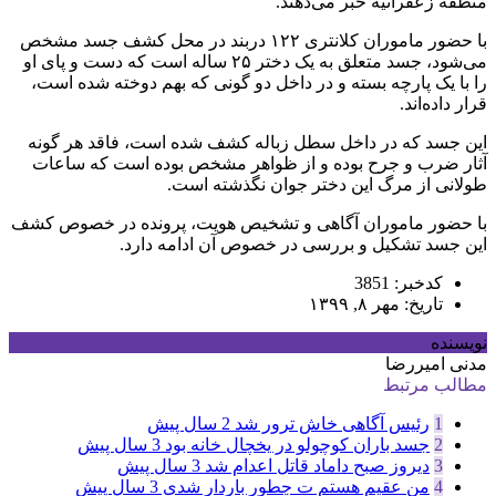
منطقه زعفرانیه خبر می‌دهند.
با حضور ماموران کلانتری ۱۲۲ دربند در محل کشف جسد مشخص
می‌شود، جسد متعلق به یک دختر ۲۵ ساله است که دست و پای او
را با یک پارچه بسته و در داخل دو گونی که بهم دوخته شده است،
قرار داده‌اند.
این جسد که در داخل سطل زباله کشف شده است، فاقد هر گونه
آثار ضرب و جرح بوده و از ظواهر مشخص بوده است که ساعات
طولانی از مرگ این دختر جوان نگذشته است.
با حضور ماموران آگاهی و تشخیص هویت، پرونده در خصوص کشف
این جسد تشکیل و بررسی در خصوص آن ادامه دارد.
کدخبر: 3851
تاریخ: مهر ۸, ۱۳۹۹
نویسنده
مدنی امیررضا
مطالب مرتبط
1
رئیس آگاهی خاش ترور شد
2 سال پیش
2
جسد باران کوچولو در یخچال خانه بود
3 سال پیش
3
دیروز صبح داماد قاتل اعدام شد
3 سال پیش
4
من عقیم هستم ت چطور باردار شدی
3 سال پیش