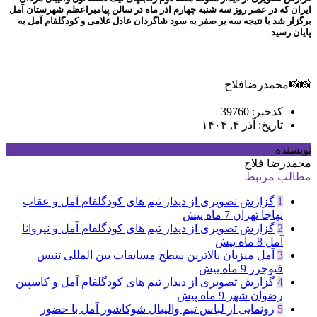
ایران که در عصر روز سه شنبه چهارم اذر ماه در سالن پیامبراعظم شهرستان آمل
برگزار شد با نتیجه سه بر صفر به سود شاگردان عادل غلامی و کودگلفام آمل به
پایان رسید
📸📸محمدرضافلاح
کدخبر: 39760
تاریخ: آذر ۴, ۱۴۰۴
نویسنده
محمدرضا فلاح
مطالب مرتبط
1
گزارش تصویری از دیدار تیم های کودگلفام آمل و عقاب
نهاجا تهران
7 ماه پیش
2
گزارش تصویری از دیدار تیم های کودگلفام آمل و نیروانا
آمل
8 ماه پیش
3
آمل میزبان بالاترین سطح مسابقات بین المللی تنیس
فیوچرز
9 ماه پیش
4
گزارش تصویری از دیدار تیم های کودگلفام آمل و کاسپین
رضوان شهر
9 ماه پیش
5
رونمایی از لباس تیم والیبال شوکاشور آمل با حضور