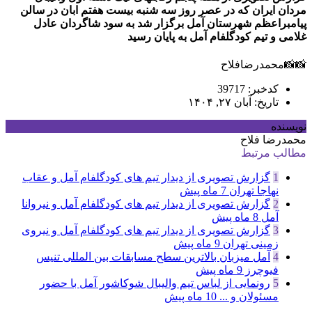
مردان ایران که در عصر روز سه شنبه بیست هفتم ابان در سالن
پیامبراعظم شهرستان آمل برگزار شد به سود شاگردان عادل
غلامی و تیم کودگلفام آمل به پایان رسید
📸📸محمدرضافلاح
کدخبر: 39717
تاریخ: آبان ۲۷, ۱۴۰۴
نویسنده
محمدرضا فلاح
مطالب مرتبط
1
گزارش تصویری از دیدار تیم های کودگلفام آمل و عقاب
نهاجا تهران
7 ماه پیش
2
گزارش تصویری از دیدار تیم های کودگلفام آمل و نیروانا
آمل
8 ماه پیش
3
گزارش تصویری از دیدار تیم های کودگلفام آمل و نیروی
زمینی تهران
9 ماه پیش
4
آمل میزبان بالاترین سطح مسابقات بین المللی تنیس
فیوچرز
9 ماه پیش
5
رونمایی از لباس تیم والیبال شوکاشور آمل با حضور
مسئولان و ...
10 ماه پیش