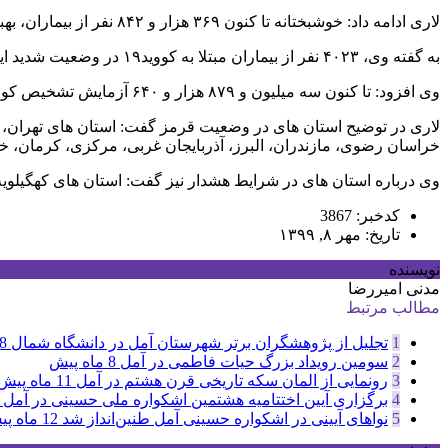
لاری ادامه داد: خوشبختانه تا کنون ۳۶۹ هزار و ۸۴۲ نفر از بیماران، بهبود یافته و یا از بیمارستان‌ها ترخیص شده اند.
به گفته وی، ۴۰۲۳ نفر از بیماران مبتلا به کووید۱۹ در وضعیت شدید این بیماری تحت مراقبت قرار دارند.
وی افزود: تا کنون سه میلیون و ۸۷۹ هزار و ۶۴۰ آزمایش تشخیص کووید۱۹ در کشور انجام شده است.
لاری در توضیح استان های در وضعیت قرمز گفت: استان های تهران، اص
خراسان رضوی، مازندران، البرز، آذربایجان غربی، مرکزی، کرمان، خ
وی درباره استان های در شرایط هشدار نیز گفت: استان های کهگیلویه
کدخبر: 3867
تاریخ: مهر ۸, ۱۳۹۹
نویسنده
مدنی امیررضا
مطالب مرتبط
1
تجلیل از پژوهشگران برتر شهرستان آمل در دانشگاه شمال
8 ماه پی
2
سومین رویداد بزرگ حیات فاطمی در آمل
8 ماه پیش
3
رونمایی از المان سکه تاریخی قرن هشتم در آمل
11 ماه پیش
4
برگزاری آیین اختتامیه هشتمین اشکواره ملی حسینی در آمل
5
نواهای آیینی در اشکواره حسینی آمل طنین‌انداز شد
12 ماه پیش