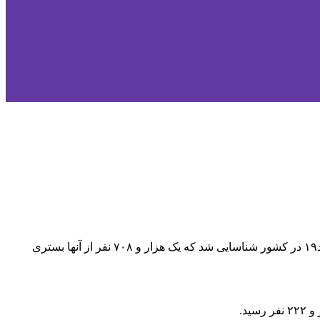
دکتر سیماسادات لاری گفت: از دیروز تا امروز ۴ مهر ۱۳۹۹ و بر اساس معیارهای قطعی تشخیصی، سه هزار و ۵۶۳ بیمار جدید مبتلا به کووید۱۹ در کشور شناسایی شد که یک هزار و ۷۰۸ نفر از آنها بستری