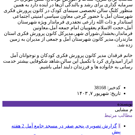
سرمایه گذاری برای رشد و بالندگی آن‌ها در آینده دارد به همین
منظور کلنگ سالن تخصصی سینمای کودک در کانون پرورش فکری
شهرستان آمل با حضور گرجی معاون سیاسی امنیتی اجتماعی
استاندار و ذات الله زارعی نجفدری فرماندار ویژه شهرستان
آمل،حجت الاسلام یعقوبیان امام جمعه آمل،معاونین
فرماندار،بخشدار،شورای شهر،مدیرکل کانون پرورش فکری استان
مازندران،مدیر کانون شهرستان آمل و جمعی از مدیران به زمین
زده شد.
خانم فرقدان مدیر کانون پرورش فکری کودکان و نوجوانان آمل
ابراز امیدواری کرد با تکمیل این سالن،شاهد شکوفایی بیشتر خدمت
رسانی به خانواده ها و فرزندان دلبند آملی باشیم.
کدخبر: 38168
تاریخ: شهریور ۷, ۱۴۰۳
نویسنده
م مشایی
مطالب مرتبط
1
گزارش تصویری پنجم صفر در مسجد جامع آمل
2 هفته
پیش