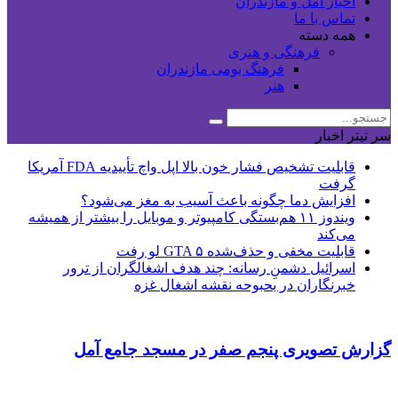
اخبار آمل و مازندران
تماس با ما
همه دسته
فرهنگی و هنری
فرهنگ بومی مازندران
هنر
سر تیتر اخبار
قابلیت تشخیص فشار خون بالا اپل واچ تأییدیه FDA آمریکا
گرفت
افزایش دما چگونه باعث آسیب به مغز می‌شود؟
ویندوز ۱۱ هم‌بستگی کامپیوتر و موبایل را بیشتر از همیشه
می‌کند
قابلیت مخفی و حذف‌شده GTA ۵ لو رفت
اسرائیل دشمنِ رسانه: چند هدف اشغالگران از ترور
خبرنگاران در بحبوحه نقشه اشغال غزه
گزارش تصویری پنجم صفر در مسجد جامع آمل