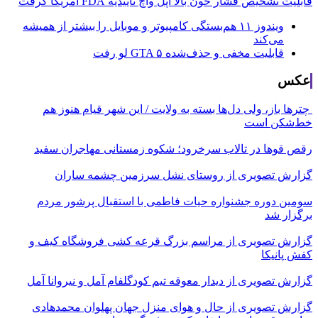
قابلیت تشخیص فشار خون بالا اپل واچ تأییدیه FDA آمریکا گرفت
ویندوز ۱۱ هم‌بستگی کامپیوتر و موبایل را بیشتر از همیشه
می‌کند
قابلیت مخفی و حذف‌شده GTA ۵ لو رفت
عکس
چترها باز، ولی دل‌ها بسته به ولایت / این شهر قیام هنوز هم
خط‌شکن است
رقص قوها در تالاب سرخرود؛ شکوه زمستانی مهاجران سفید
گزارش تصویری از روستای نشل سرزمین چشمه ساران
سومین دوره جشنواره حیات فاطمی با استقبال پرشور مردم
برگزار شد
گزارش تصویری از مراسم بزرگ قرعه کشی فروشگاه کیف و
کفش پانیکا
گزارش تصویری از دیدار معوقه تیم کودگلفام آمل و نیروانا آمل
گزارش تصویری از حال و هوای منزل جهان پهلوان محمدهادی