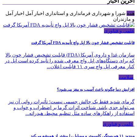
آخرین اخبار
همه
شورا و شهرداری
فرمانداری و استانداری
اخبار آمل
اخبار آمل
و مازندران
علمی و فناوری
قابلیت تشخیص فشار خون بالا اپل واچ تأییدیه FDA آمریکا گرفت
سازمان غذا و داروی آمریکا (FDA) قابلیت تشخیص فشار خون بالا
که برای دستگاه‌های اپل واچ معرفی شده را تأیید کرده است اپل در
کنار معرفی اپل واچ سری ۱۱ قابلیت اعلان...
سلامت
افزایش دما چگونه باعث آسیب به مغز می‌شود؟
گرمای شدید فقط یک چالش جسمی نیست؛ تأثیرات روانی آن نیز
می‌تواند جدی باشد. شناخت اثرات گرما بر اضطراب و خواب و
استفاده از راهکارهای ساده مثل تنظیم محیط، هیدراته...
علمی و فناوری
ویندوز ۱۱ هم‌بستگی کامپیوتر و موبایل را بیشتر از همیشه می‌کند