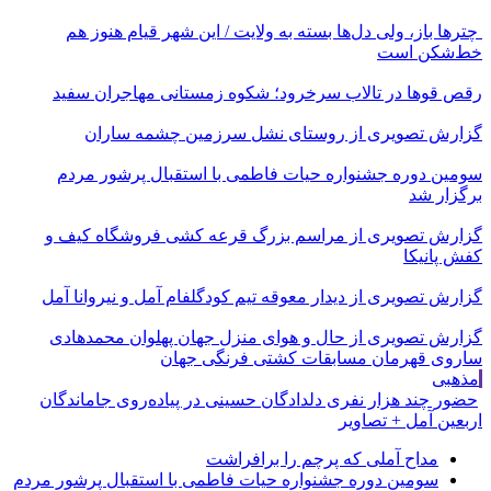
چترها باز، ولی دل‌ها بسته به ولایت / این شهر قیام هنوز هم
خط‌شکن است
رقص قوها در تالاب سرخرود؛ شکوه زمستانی مهاجران سفید
گزارش تصویری از روستای نشل سرزمین چشمه ساران
سومین دوره جشنواره حیات فاطمی با استقبال پرشور مردم
برگزار شد
گزارش تصویری از مراسم بزرگ قرعه کشی فروشگاه کیف و
کفش پانیکا
گزارش تصویری از دیدار معوقه تیم کودگلفام آمل و نیروانا آمل
گزارش تصویری از حال و هوای منزل جهان پهلوان محمدهادی
ساروی قهرمان مسابقات کشتی فرنگی جهان
مذهبی
حضور چند هزار نفری دلدادگان حسینی در پیاده‌روی جاماندگان
اربعین آمل + تصاویر
مداح آملی که پرچم را برافراشت
سومین دوره جشنواره حیات فاطمی با استقبال پرشور مردم