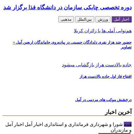
دوره تخصصی چابکی سازمان در دانشگاه فذا برگزار شد
اخبار آمل
ورزش
بین‌الملل
مذهبی
هم‌نوایی آملی‌ها با زائران کربلا
حضور چند هزار نفری دلدادگان حسینی در پیاده‌روی جاماندگان اربعین آمل +
تصاویر
جاده بالادست هراز بازگشایی میشود
افتتاح فاز اول جاده بالادست هراز
درخشش موکب های مردمی در آمل
آخرین اخبار
همه
شورا و شهرداری
فرمانداری و استانداری
اخبار آمل
اخبار آمل
و مازندران