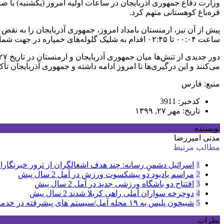
وزارت دفاع جمهوری آذربایجان در ساعات اولیه امروز (یکشنبه) با صد
قره‌باغ کوهستانی متهم کرد.
پیش از آن نیز، ارمنستان بامداد امروز، جمهوری آذربایجان را به نقض 
ساعت ۰۰:۰۴ تا ۰۲:۴۵ اقدام به شلیک گلوله‌های خمپاره در جهت شمالی و از ۰۲:۲۰ تا ۰۲:۴۵ اقدام به شلیک راکت در جهت جنوب کرد.»
می‌کنند و این درگیری‌ها تا امروز ادامه داشته و جمهوری آذربایجان تأک
منبع: فارس
کدخبر: 3911
تاریخ: مهر ۲۷, ۱۳۹۹
نویسنده
مدنی امیررضا
مطالب مرتبط
1
اسرائیل دشمنِ رسانه: چند هدف اشغالگران از ترور خبرنگاران
2
مراسم یادبود دو پیشکسوت ورزش در آمل
2 سال پیش
3
افتتاح دو باشگاه ورزشی جدید در آمل
2 سال پیش
4
دوچرخه سواران آملی راهی کربلا شدند
2 سال پیش
5
شبیخون پلیس به ۱۹ محله آمل/سیستم های پیشرفته در خدمت پلیس
نظرات