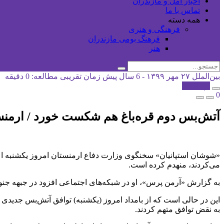
اخبار آمل و مازندران
تماس با ما
همه دسته
فرهنگی و هنری
فرهنگ بومی مازندران
هنر
بین‌الملل
۲۷ مهر ۱۳۹۹ - 6 سال پیش
زمان تقریبی مطالعه: 0 دقیقه
کپی شد!
0
آتش‌بس دوم قره‌باغ هم شکست خورد / ارمنستان: ۴ تانک آذربایجان را منه
«شوشان استپانیان» سخنگوی وزارت دفاع ارمنستان امروز یکشنبه اع
می‌کردند، منهدم کرده است.
به گزارش «آرمن پرس»، او در شبکه‌های اجتماعی افزود در جبهه جنوبی
این در حالی است که از بامداد امروز (یکشنبه) توافق آتش‌بس جدیدی می
به نقض توافق متهم کردند.