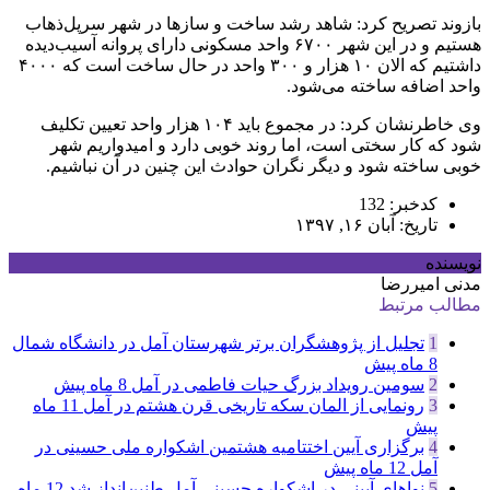
بازوند تصریح کرد: شاهد رشد ساخت و سازها در شهر سرپل‌ذهاب
هستیم و در این شهر ۶۷۰۰ واحد مسکونی دارای پروانه آسیب‌دیده
داشتیم که الان ۱۰ هزار و ۳۰۰ واحد در حال ساخت است که ۴۰۰۰
واحد اضافه ساخته می‌شود.
وی خاطرنشان کرد: در مجموع باید ۱۰۴ هزار واحد تعیین تکلیف
شود که کار سختی است، اما روند خوبی دارد و امیدواریم شهر
خوبی ساخته شود و دیگر نگران حوادث این چنین در آن نباشیم.
کدخبر: 132
تاریخ: آبان ۱۶, ۱۳۹۷
نویسنده
مدنی امیررضا
مطالب مرتبط
1
تجلیل از پژوهشگران برتر شهرستان آمل در دانشگاه شمال
8 ماه پیش
2
سومین رویداد بزرگ حیات فاطمی در آمل
8 ماه پیش
3
رونمایی از المان سکه تاریخی قرن هشتم در آمل
11 ماه
پیش
4
برگزاری آیین اختتامیه هشتمین اشکواره ملی حسینی در
آمل
12 ماه پیش
5
نواهای آیینی در اشکواره حسینی آمل طنین‌انداز شد
12 ماه