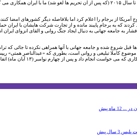
وی ادامه داد: برای هیچکس تحریم های ضد ایرانی آمریکا تازگی ندارد؛ تا سال ۲۰۱۵ (که پس از 
ا ۱۸ اردیبهشت ماه امسال، خروج آمریکا از برجام را اعلام کرد اما بلافاصله دیگر کشو
کردند که به برجام پایبند مانده و از تجارت شرکت هایشان با ایران حم
شار به جامعه جهانی به دنبال ایجاد جنگ روانی و القای انزوای ایران 
 ها قبل شروع شده و جامعه جهانی با آنها همراهی نکرده تا جائی که ت
یک موضوع کاملا تبلیغی و روانی است، بطوری که «عبدالناصر همتی» ریی
داد و پس از چهارم نوامبر (۱۳ آبان ماه) اتفاق خاصی نخواهد افتاد.
 در ...
12 ماه پیش
3 سال پیش