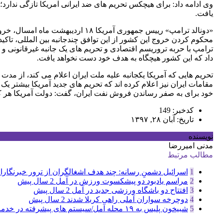
یافت.
«دونالد ترامپ» رییس جمهوری آمریک
محکوم کردن خروج این کشور از این توافق چندجانبه بین المللی، تاکید 
ترامپ با حربه تروریسم اقتصادی و تحریم های یک جانبه غیرقانونی و ف
داد که این کشور هیچگاه به هدف خود دست نخواهد یافت.
تحریم هایی که آمریکا یکجانبه علیه ملت ایران اعلام می کند، از مدت
مقامات ایران نیز اعلام کرده اند که تحریم های جدید آمریکا بیشتر 
خود برای به صفر رساندن فروش نفت ایران، گفت: دولت آمریکا هر کاری که می خواست انجام 
کدخبر: 149
تاریخ: آبان ۲۸, ۱۳۹۷
نویسنده
مدنی امیررضا
مطالب مرتبط
1
اسرائیل دشمنِ رسانه: چند هدف اشغالگران از ترور خبرنگاران
2
مراسم یادبود دو پیشکسوت ورزش در آمل
2 سال پیش
3
افتتاح دو باشگاه ورزشی جدید در آمل
2 سال پیش
4
دوچرخه سواران آملی راهی کربلا شدند
2 سال پیش
5
شبیخون پلیس به ۱۹ محله آمل/سیستم های پیشرفته در خدمت پلیس