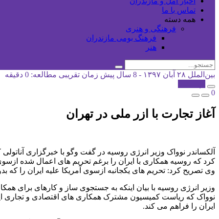
اخبار آمل و مازندران
تماس با ما
همه دسته
فرهنگی و هنری
فرهنگ بومی مازندران
هنر
بین‌الملل
۲۸ آبان ۱۳۹۷ - 8 سال پیش
زمان تقریبی مطالعه: 0 دقیقه
کپی شد!
0
آغاز تجارت با ازر ملی در تهران
آلکساندر نوواک وزیر انرژی روسیه در گفت وگو با خبرگزاری آناتول
کرد که روسیه همکاری با ایران را برغم تحریم های اعمال شده ازسوی 
وی تصریح کرد: تحریم های یکجانبه ازسوی آمریکا علیه ایران را که
وزیر انرژی روسیه با بیان اینکه به جستجوی ساز و کارهای برای همکاری
نوواک که ریاست کمیسیون مشترک همکاری های اقتصادی و تجاری ایران
ایران را فراهم می کند.