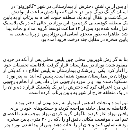
او پس از برداشتن دخترش از بیمارستانی در شهر “گائوژوئو” در
استان گوآنگ دونگ چین در حالی که تنها شش ساعت از تولدش
می‌گذشت و انتقال او به یک منطقه خلوت اقدام به پرتاب او به پایین
یک منطقه کوهستانی کرده بود. این نوزاد در حالی که در یک پلاستیک
قرار داده شده بود پس از ۱۲ ساعت توسط گروه امداد و نجات پیدا
شد. ظاهرا به طور معجزه آسایی این نوزاد پس از پرتاب شدن به
پایین صخره در مقابل چند درخت فرود آمده بود.
بنا به گزارش تلویزیون محلی چین پلیس محلی پس از آنکه در جریان
مفقود شدن نوزاد در بیمارستان قرار گرفت بلافاصله تحقیقات خود
را آغاز کرد. یکی از پزشکان بیمارستان به پلیس اطلاع داد که یکی از
نوزادان در بیمارستان مفقود شده است. پلیس که ابتدا به پدر نوزاد
مشکوک شده بود او را مورد بازجویی قرار داد. پس از انجام بازجویی
این مرد اعتراف کرد که دخترش را در یک پلاستیک قرار داده و آن را
در یک منطقه خارج از شهر به پایین پرتاب کرده است.
تیم امداد و نجات که هنوز امیدوار به زنده بودن این دختر بودند
بلافاصله به محل حادثه مراجعه کردند و جستجو‌های خود را برای
یافتن نوزاد آغاز کردند. ناگهان گریه کردن نوزاد موجب شد تا اعضای
تیم امداد موقعیت مکانی دقیق او را دکه در ۳۰ متری پایین صخره
بود شناسایی کنند و جان او را نجات دهند. پس از پیدا شدن نوزاد پدر