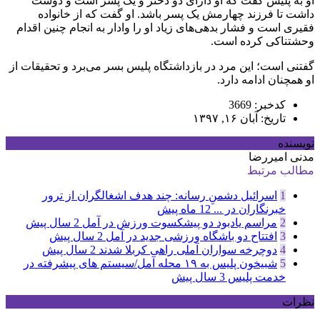
او به پلیس گفت که او دارای دو دختر و یک پسر است و دوست
داشت تا فرزند چهارمش یک پسر باشد. او گفت که از خانواده
فقیری است و فشار بدهی‌های زیاد او را وادار به انجام چنین اقدام
وحشتناکی کرده است.
گفتنی است؛ این مرد در بازداشتگاه پلیس بسر می‌برد و تحقیقات از
او همچنان ادامه دارد.
کدخبر: 3669
تاریخ: آبان ۱۶, ۱۳۹۷
نویسنده
مدنی امیررضا
مطالب مرتبط
1
اسرائیل دشمنِ رسانه: چند هدف اشغالگران از ترور
خبرنگاران در ...
12 ماه پیش
2
مراسم یادبود دو پیشکسوت ورزش در آمل
2 سال پیش
3
افتتاح دو باشگاه ورزشی جدید در آمل
2 سال پیش
4
دوچرخه سواران آملی راهی کربلا شدند
2 سال پیش
5
شبیخون پلیس به ۱۹ محله آمل/سیستم های پیشرفته در
خدمت پلیس
3 سال پیش
نظرات