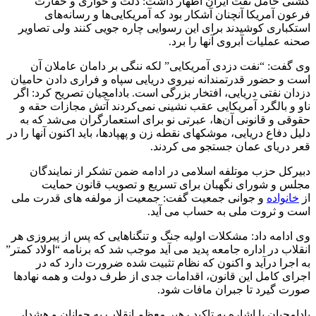
کشتی حامل نفت ایران اظهار داشت: ذلت و خواری و حقارت
فرعون آمریکا آنچنان آشکار بود که آمریکایی‌ها و رسانه‌های
استکباری کوشیدند برای این رسوایی چاره جویی کنند ولی تصاویر
صحنه عملیات آبروی آنها را برد.
وی گفت: “نفت دزدی آمریکایی” لکه ننگی بر دامان عاملان آن
است و حضور قدرتمندانه نیروی دریایی سپاه و فراری دادن حامیان
دزدان نفتی دریایی، افتخار بزرگی است. بادامچیان تصریح کرد: اگر
ناو و بالگرد آمریکایی عقب نشینی نمی‌کردند آتش مجازات حقه و
حقوقی و قانونی آن‌ها، عبرتی نو برای استعمارگران می‌شد که به
دلیل دفاع دریایی، موشکهای نقطه زن و پهپادها، باید اکنون آنها را در
قعر دریای عمان جستجو می کردند.
دبیرکل حزب موتلفه اسلامی در ادامه ضمن تشکر از نمایندگان
مجلس و شورای نگهبان برای تسریع و تصویب قانون حمایت
از
خانواده
و جوانی جمعیت گفت: جمعیت از مولفه های قدرت ملی
است و ثروت ملی به حساب می آید.
وی ادامه داد: مشکلات اولیه جنگ و تنگناهایی که پس از پیروزی هر
انقلاب در اداره جامعه پدید می آید موجب شد که برنامه “اولاد کمتر”
به اجرا درآید و اکنون که نظام تثبیت شده ضرورت دارد که در
اجرای کامل این قانون، اقدامات جدی از طرف دولت و همه نهادها
صورت گیرد تا جبران مافات شود.
بادامچیان با اشاره به تاکید رهبر معظم انقلاب به جوانان و هشدار