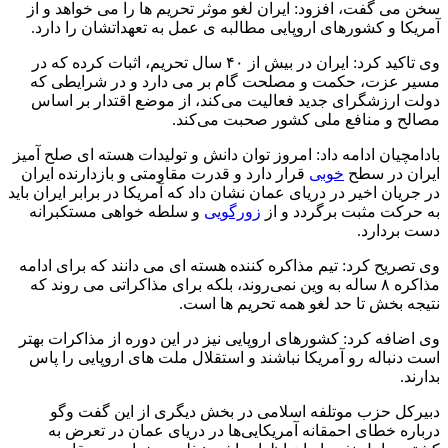
سخن می گفت، افزود: ایران لغو موثر تحریم ها را می خواهد و از
آمریکا و کشورهای اروپایی مطالبه ی عمل به تعهداتشان را دارد.
وی تاکید کرد: ایران در بیش از ۴۰ سال تحریم، اثبات کرده که در
مسیر عزت، حکمت و مصلحت گام بر می دارد و در شرایطی که
دولت ارزشگرای جدید فعالیت می‌کند، از موضع اقتدار بر اساس
مصالح و منافع ملی کشور صحبت می‌کند.
بادامچیان ادامه داد: امروز توان دانش و تولیدات هسته ای صلح آمیز
ایران در سطح
خوبی
قرار دارد و قدرت مقاومتی و بازدارنده ایران
در جریان اخیر در دریای عمان نشان داد که آمریکا در برابر ایران باید
به حرکت مثبت برگردد و از
زورگویی
و سلطه خواهی مستکبرانه
دست بردارد.
وی تصریح کرد: تیم مذاکره کننده هسته ای می دانند که برای ادامه
مذاکره ۸ ساله به وین نمی‌روند، بلکه برای مذاکراتی می روند که
نتیجه بخش تا حد لغو همه تحریم ها است.
وی اضافه کرد: کشورهای اروپایی نیز در این دوره از مذاکرات بهتر
است دنباله رو آمریکا نباشند و استقلال ملت های اروپایی را پاس
بدارند.
دبیرکل حزب موتلفه اسلامی در بخش دیگری از این گفت وگو
درباره خطای احمقانه آمریکایی‌ها در دریای عمان در تعرض به