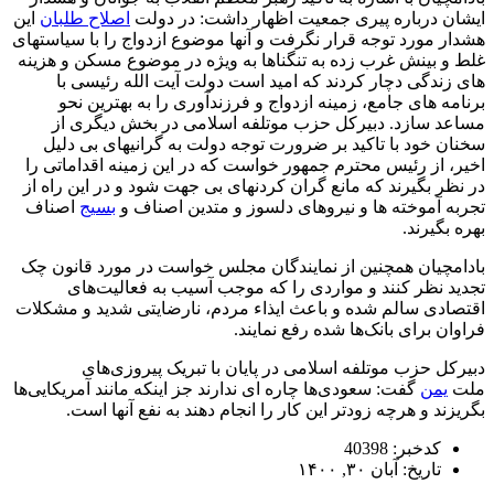
ایشان درباره پیری جمعیت اظهار داشت: در دولت
اصلاح طلبان
این
هشدار مورد توجه قرار نگرفت و آنها موضوع ازدواج را با سیاستهای
غلط و بینش غرب زده به تنگناها به ویژه در موضوع مسکن و هزینه
های زندگی دچار کردند که امید است دولت آیت الله رئیسی با
برنامه های جامع، زمینه ازدواج و فرزندآوری را به بهترین نحو
مساعد سازد. دبیرکل حزب موتلفه اسلامی در بخش دیگری از
سخنان خود با تاکید بر ضرورت توجه دولت به گرانیهای بی دلیل
اخیر، از رئیس محترم جمهور خواست که در این زمینه اقداماتی را
در نظر بگیرند که مانع گران کردنهای بی جهت شود و در این راه از
تجربه آموخته ها و نیروهای دلسوز و متدین اصناف و
بسیج
اصناف
بهره بگیرند.
بادامچیان همچنین از نمایندگان مجلس خواست در مورد قانون چک
تجدید نظر کنند و مواردی را که موجب آسیب به فعالیت‌های
اقتصادی سالم شده و باعث ایذاء مردم، نارضایتی شدید و مشکلات
فراوان برای بانک‌ها شده رفع نمایند.
دبیرکل حزب موتلفه اسلامی در پایان با تبریک پیروزی‌های
ملت
یمن
گفت: سعودی‌ها چاره ای ندارند جز اینکه مانند آمریکایی‌ها
بگریزند و هرچه زودتر این کار را انجام دهند به نفع آنها است.
کدخبر: 40398
تاریخ: آبان ۳۰, ۱۴۰۰