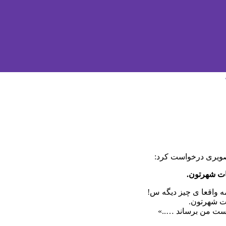
 تصویری درخواست کرد:
ات شهرتون.
امه واقعا ی چیز دیگه س!
ات شهرتون.
دست من برساند …..»