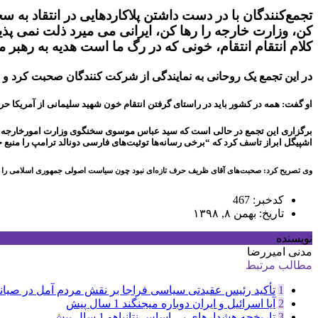
تجمع‌کنندگان با در دست داشتن پلاکاردهایی در انتقاد ب
کن، وزارت خارجه را رها کن، ایرانی می میرد ذلت نمی پذیر
کلام انتقام انتقام، خونی که در رگ ما است هدیه به رهبر 
در این تجمع یک روحانی به نمایندگی از شرکت کنندگان صحبت کرد و 
او گفت: همه در کشور باید در راستای گرفتن انتقام خون شهید سلیمانی از آمریکا حرکت
برگزاری این تجمع در حالی است که سید عباس موسوی سخنگوی وزارت امورخارجه کشور
اشپیگل ابراز تاسف کرد که “برخی رسانه‌ها توئیت‌های فارسی دونالد ترامپ را منبع خو
وی تصریح کرد: صحبت‌های آقای ظریف حرف تازه‌ای نبود چون سیاست اصولی جمهوری اسلامی را بیا
کدخبر: 467
تاریخ: بهمن ۸, ۱۳۹۸
نویسنده
مدنی امیررضا
مطالب مرتبط
1
تأکید رئیس عقیدتی سیاسی فراجا بر نقش مردم آمل در صیان
2
آیا اسرائیل و ایران دوباره میجنگند
1 سال پیش
3
تاریخچه هشدارهای بی اساس نتانیاهو
1 سال پیش