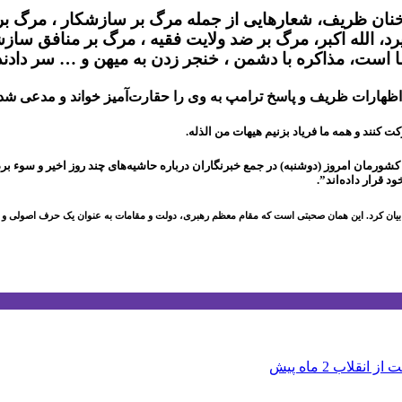
ه سخنان ظریف، شعارهایی از جمله مرگ بر سازشکار ، مرگ ب
د، الله اکبر، مرگ بر ضد ولایت فقیه ، مرگ بر منافق سازش
ما است، مذاکره با دشمن ، خنجر زدن به میهن و … سر دادند
اظهارات ظریف و پاسخ ترامپ به وی را حقارت‌آمیز خواند و مدعی شد ک
 کنند و همه ما فریاد بزنیم هیهات من الذله.
مان امروز (دوشنبه) در جمع خبرنگاران درباره حاشیه‌های چند روز اخیر و سوء برد
د قرار داده‌اند”.
ن کرد. این همان صحبتی است که مقام معظم رهبری، دولت و مقامات به عنوان یک حرف اصولی و اسا
ت از انقلاب
2 ماه پیش