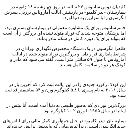
کلیدیان دوس سانتوس ۲۷ ساله، در روز چهارشنبه ۱۸ ژانویه در
بیمارستان «پدر کلمبو» در پارینتینز، ایالت آمازوناس برزیل، پسرش
انگرسون را با سزارین به دنیا آورد.
خانم سانتوس برای یک مشاوره معمولی در بیمارستان بستری بود،
اما پزشکان متوجه شدند که نوزاد متولد نشده او، بزرگتر از آن است
که بتواند برای یک دوره کامل در شکم مادر بماند.
ظاهرا انگرسون در یک دستگاه مخصوص نگهداری نوزادان در
شرایط پایداری قرار داد. او بزرگترین نوزاد متولد شده در ایالت
آمازوناس با طول ۵۹ سانتی متر است. گفته می شود که مادر و
کودک هر دو در سلامت کامل هستند.
این کودک رکورد جدیدی را در این ایالت ثبت کرد که آخرین بار در
سال ۲۰۱۱ به نام پسری با ۵.۸ کیلوگرم وزن و ۵۴ سانتیمتر قد ثبت
شده بود.
بزرگ‌ترین نوزادی که به‌طور طبیعی به دنیا آمده است، آنا بیتس در
ایتالیا در سال ۱۹۵۵ با وزن ۱۰.۲ کیلوگرم بود.
بیمارستان «پدر کلمبو» در حال جمع‌آوری کمک مالی برای لباس‌های
جدید انگرسون است، زیرا لباس‌هایی که والدینش برایش خریده‌اند