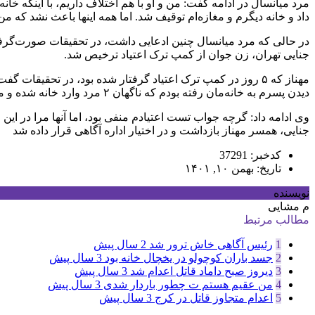
داد و خانه دیگرم و مغازه‌ام توقیف شد. اما همه اینها باعث نشد که من 
در حالی که مرد میانسال چنین ادعایی داشت، در تحقیقات صورت‌گرفته
جنایی تهران، زن جوان از کمپ ترک اعتیاد ترخیص شد.
مهناز که ۵ روز در کمپ ترک اعتیاد گرفتار شده بود، در تحق
دیدن پسرم به خانه‌مان رفته بودم که ناگهان ۲ مرد وارد خانه شده و مرا با زور و خشونت با خود بردند. آنها مرا به زیرزمین خانه‌ای انتقال داده و از من تست اعتیاد گرفتند.
وی ادامه داد: گرچه جواب تست اعتیادم منفی بود، اما آنها مرا در این
جنایی، همسر مهناز بازداشت و در اختیار اداره آگاهی قرار داده شد
کدخبر: 37291
تاریخ: بهمن ۱۰, ۱۴۰۱
نویسنده
م مشایی
مطالب مرتبط
1
رئیس آگاهی خاش ترور شد
2 سال پیش
2
جسد باران کوچولو در یخچال خانه بود
3 سال پیش
3
دیروز صبح داماد قاتل اعدام شد
3 سال پیش
4
من عقیم هستم ت چطور باردار شدی
3 سال پیش
5
اعدام متجاوز قاتل در کرج
3 سال پیش