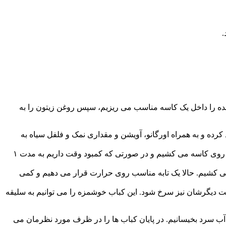
ده را داخل یک کاسه مناسب می ریزیم، سپس روغن زیتون را به
رده و به همراه اورگانو، آویشن و مقداری نمک و فلفل سیاه به
در آخر آب لیمو ترش را به مواد اضافه کرده و مواد را چند دقیقه با دست مخلوط می کنیم تا گوشت مرغ طعم دار شود. در ادامه یک سلفون روی کاسه می کشیم و در صورتی که کمبود وقت داریم به مدت ۱
 یا ۵ تکه گوشت مرغ را به ترتیب به یک سیخ چوبی می کشیم. حالا یک تابه مناسب روی حرارت قرار می دهیم و کمی
مت دیگرشان نیز سرخ شود. این کباب خوشمزه را می توانیم به سلیقه
 ها را روی منقل درست کنیم بهتر است از سیخ فلزی نازک استفاده کنیم یا اینکه سیخ های چوبی را ۱۵ دقیقه در آب سرد بخیسانیم. در پایان کباب ها را در ظرف مورد نظرمان می