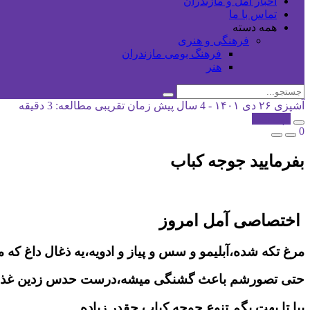
اخبار آمل و مازندران
تماس با ما
همه دسته
فرهنگی و هنری
فرهنگ بومی مازندران
هنر
آشپزی
۲۶ دی ۱۴۰۱ - 4 سال پیش
زمان تقریبی مطالعه: 3 دقیقه
کپی شد!
0
بفرمایید جوجه کباب
اختصاصی آمل امروز
مرغ تکه شده،آبلیمو و سس و پیاز و ادویه،یه ذغال داغ 
حتی تصورشم باعث گشنگی میشه،درست حدس زدین غذای م
بیا تا بهت بگم تنوع جوجه کباب چقدر زیاده….