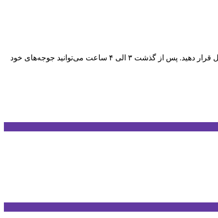
مرغ ،پیاز،ماست چکیده (ترجیحا پرچرب)،روغن زیتون،نمک و فلفل: به میزان لازم تمامی مواد رو با هم ترکیب کرده و چندین ساعت در یخچال قرار دهید. پس از گذشت ۳ الی ۴ ساعت می‌توانید جوجه‌های خود