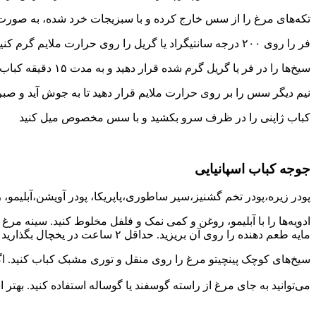
تکه‌های مرغ را از سس خارج کرده و با سبزیجات خرد شده، به صورت 
فر را روی ۲۰۰ درجه سانتیگراد یا گریل را روی حرارت ملایم گرم کنید.
سیخ‌ها را در فر یا گریل گرم شده قرار دهید و به مدت ۱۵ دقیقه کباب کنید. در این فاصله گاهی سیخ‌ها را بچرخانید تا کباب ژاپنی کاملا مغزپخت شود.
نیم دیگر سس را بر روی حرارت ملایم قرار دهید تا به جوش آید و صبر 
کباب ژاپنی را در ظرف سرو بکشید و با سس مخصوص میل کنید
جوجه کباب اسپانیایی
پودر زیره،پودر تخم گشنیز،سیر ساطوری،پاپریکا، پودر آویشن،آبلیمو،
مایه طعم دهنده را روی آن بریزید. حداقل ۲ ساعت در یخچال بگذارید تا مرغ طعم بگیرد.
سیخ‌های کوچک پینچیتو مرغ را روی منقل و توری مشبک کباب کنید. اگر از فر استفاده می‌کنید سیخ‌
می‌توانید به جای مرغ از راسته گوسفند یا گوساله استفاده کنید. بهتر 