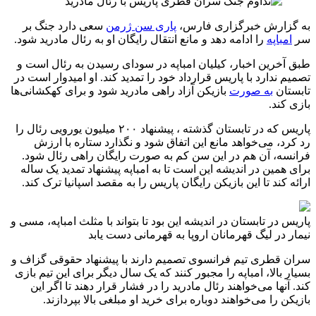
به گزارش خبرگزاری فارس،
پاری سن ژرمن
سعی دارد جنگ بر
سر
امباپه
را ادامه دهد و مانع انتقال رایگان او به رئال مادرید شود.
طبق آخرین اخبار، کیلیان امباپه در سودای رسیدن به رئال است و
تصمیم ندارد با پاریس قرارداد خود را تمدید کند. او امیدوار است در
تابستان
به صورت
بازیکن آزاد راهی مادرید شود و برای کهکشانی‌ها
بازی کند.
پاریس که در تابستان گذشته ، پیشنهاد ۲۰۰ میلیون یورویی رئال را
رد کرد، می‌خواهد مانع این اتفاق شود و نگذارد ستاره با ارزش
فرانسه، آن هم در این سن کم به صورت رایگان راهی رئال شود.
برای همین در اندیشه این است تا به امباپه پیشنهاد تمدید یک ساله
ارائه کند تا این بازیکن رایگان پاریس را به مقصد اسپانیا ترک کند.
پاریس در تابستان در اندیشه این بود تا بتواند با مثلث امباپه، مسی و
نیمار در لیگ قهرمانان اروپا به قهرمانی دست یابد
سران قطری تیم فرانسوی تصمیم دارند با پیشنهاد حقوقی گزاف و
بسیار بالا، امباپه را مجبور کنند که یک سال دیگر برای این تیم بازی
کند. آنها می‌خواهند رئال مادرید را در فشار قرار دهند تا اگر این
بازیکن را می‌خواهند دوباره برای خرید او مبلغی بالا بپردازند.