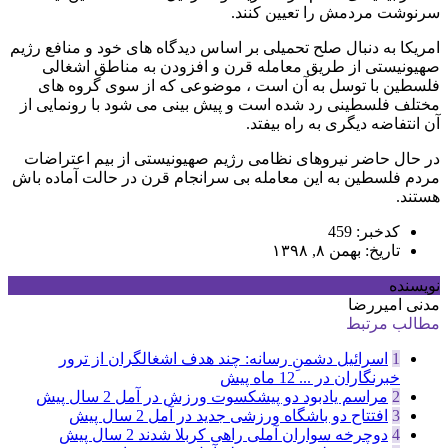
سرنوشت مردمش را تعیین کنند.
امریکا به دنبال صلح تحمیلی بر اساس دیدگاه های خود و منافع رژیم
صهیونیستی از طریق معامله قرن و افزودن به مناطق اشغالی
فلسطین با توسل به آن است ، موضوعی که از سوی گروه های
مختلف فلسطینی رد شده است و پیش بینی می شود با رونمایی از
آن انتفاضه دیگری به راه بیفتد.
در حال حاضر نیروهای نظامی رژیم صهیونیستی از بیم اعتراضات
مردم فلسطین به این معامله بی سرانجام قرن در حالت آماده باش
هستند.
کدخبر: 459
تاریخ: بهمن ۸, ۱۳۹۸
نویسنده
مدنی امیررضا
مطالب مرتبط
1
اسرائیل دشمنِ رسانه: چند هدف اشغالگران از ترور
خبرنگاران در ...
12 ماه پیش
2
مراسم یادبود دو پیشکسوت ورزش در آمل
2 سال پیش
3
افتتاح دو باشگاه ورزشی جدید در آمل
2 سال پیش
4
دوچرخه سواران آملی راهی کربلا شدند
2 سال پیش