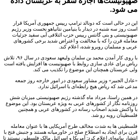
صهیونیست‌ها اجازه سفر به عربستان داده
می‌ شود.
این در حالی است که دونالد ترامپ رییس جمهوری آمریکا قرار
است روز سه شنبه در دیدار با بنیامین نتانیاهو نخست وزیر رژیم
صهیونیستی و بنی گانتس رییس حزب ائتلافی آبی سفید جزئیات
معامله قرن را که با مخالفت و اعتراض شدید برخی کشورهای
عربی و مسلمان روبرو شده، اعلام کند.
با روی کار آمدن محمد بن سلمان ولیعهد سعودی در سال ۹۶،‌ تلاش
ریاض برای عادی سازی روابط با صهیونیست ها افزایش یافته است
ولی عربستان همچنان این موضوع را تکذیب می کند.
«عادل الجبیر» وزیر مشاور سعودی در امور خارجه روز جمعه
مدعی شد که ریاض هیچ رابطه‌ای با اسرائیل ندارد.
در همین راستا، مرداد ماه گذشته رژیم صهیونیستی میزبان شش
روزنامه نگار از کشورهای عربی به ویژه عربستان بود. این موضوع
با واکنش شدید اصحاب رسانه در کشورهای عربی و همچنین
فلسطینان روبه رو شد.
فلسطینی ها به شدت مخالف طرح آمریکایی ها با عنوان معامله
قرن برای ایجاد به اصطلاح صلح در خاورمیانه هستند و جنبش فتح با
انتشار بیانیه‌ای اعلام کرد: آمریکا و اسرائیل مالک فلسطین نیستند تا