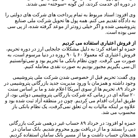
در دوره ای خدمت کردند، این گونه «سوخته» نمی شدند.
وی افزود: اسناد مربوط به تمام پرداخت های شرکت های دولتی را
به دادگاه تقدیم می کنم. همه پول ها تحویل شرکت ملی صنایع
پتروشیمی شده و اگر خیلی زودتر از موعد گرفته شده، از پی سی
سی بوده است.
از فروش اعتباری استفاده می کردیم
حمزه لو اضافه کرد: به دلیل مشکلات جابجایی ارز در دوره تحریم،
فروش اعتباری که معمولا ۶۰ یا ۹۰ روزه در دنیا مرسوم است، به
صورت می گرفت. چون نظام بانکی ما تحریم بود و نمی‌توانستیم
ال.سی بگیریم مجبور بودیم به صورت نقدی معامله کنیم.
وی گفت: تحریم قبل از خصوصی شدن شرکت ملی پتروشیمی
وجود داشته و همزمان با ورود مدیریت جدید بازرگانی پتروشیمی در
خرداد ۸۹، تحریم ها از سوی آمریکا اعلام شد و ما بر اساس سنت
۲۰ ساله ای در زمانی که شرکت بازرگانی پتروشیمی دولتی بود، از
طریق امارات اقدام می کردیم. چون در منطقه آزاد ثبت شده بود و
علاوه بر اینکه مالیات به آن تعلق نمی‌گرفت، یک نظام بانکی باز
محسوب می شد.
حمزه لو افزود: در خرداد ۸۹ حساب غیر درهمی شرکت بازرگانی
دبی را بستند و ما از دریافت یورو محروم شدیم. بانک سامان در
هندیجان حساب داشت و ما از مسیر بانک سامان استفاده ‌کردیم.