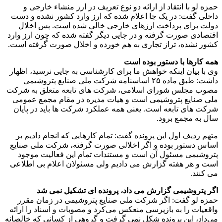
حمزه لو با انتقاد از ارائه دو نوع تعریف در ارز منشاء خارجی و
داخلی گفت: در یک جا اعلام شده که ارز وارد کشور نشده و دست
دولت برای پرداخت ارزهای خارجی خالی شده است. پس اخلال
اقتصادی صورت گرفته و در جایی دیگر گفته شده که چون ارز وارد
کشور نشده، تراز تجاری به هم خورده و اخلال صورت گرفته است.
همه کارها با دستور بوده است
وی با بیان اینکه خواهش ما برای کارشناسی به جایی نرسید، اظهار
داشت: طبق ماده ۲۵ اساسنامه شرکت ملی صنایع پتروشیمی
مصوب مجلس شورای اسلامی، شرکت های تابعه متعلق به شرکت
ملی صنایع پتروشیمی است و هیات مدیره در مقام مجمع عمومی
شرکت های تابعه است. یعنی همه عملکرد شرکت ها باید در پایان
سال به مجمع برود.
متهم ردیف اول این پرونده گفت: تمام کارهایی که انجام دادیم بر
اساس دستور بوده و اگر اخلالی صورت گرفته، شرکت ملی صنایع
پتروشیمی مسئول آن است و مستندات تمام این فعالیت موجود
است و هر هفته گزارش می دادیم ولی مسئولان اعلام بی اطلاعی
می کنند.
اگر پتروشیمی گزارش می داد، پرونده ای تشکیل نمی شد
حمزه لو گفت: اگر شرکت ملی صنایع پتروشیمی در زمان مقرر
واقعیات را به بازپرسی منعکس می‌کرد و مصوبات و اسناد را ارائه
می‌داد، این پرونده شکل نمی گرفت و گروهی از کسانی که خالصانه