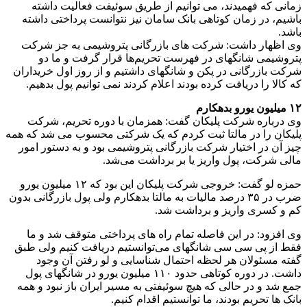
زمانی که فهمیدند، می توانیم از طریق سوئیفت فعالیت داشته
باشیم، در زمان کوتاهی بانک سامان نیز نتوانست پرداختی داشته
باشد.
وی اظهار داشت: شرکت های بازرگانی پتروشیمی به جز شرکت
پتروشیمی شانگهای در فهرست تحریم‌ها قرار گرفت و ما دو
شرکت بازرگانی در پکن و شانگهای داشتیم و از روز اول خریداران
که کالا را دریافت کرده بودند اعلام کردند نمی توانیم پول بدهیم.
۱۲ میلیون یورو بدهکارم
وی درباره شرکت پلیکان گفت: همزمان با دوره تحریم، شرکت
پلیکان را در مالتا ثبت کردم که یک شرکتی محسوب می شد که همه
چیز آن در اختیار شرکت بازرگانی پتروشیمی بود و به دستور امور
مالی شرکت، پول واریز یا بر برداشت می‌شد.
حمزه لو گفت: خروجی شرکت پلیکان این بود که ۱۲ میلیون یورو
ضرب در ۳۵ درصد مالیات به مالتا بدهکارم ولی پول بازرگانی بدون
کم و کسری واریز و برداشت شد.
وی افزود: در این فاصله تمام راه های پرداختی متوقف شد و ما
فقط از پی سی سی شانگهای می‌توانستیم دریافت کنیم ولی طبق
گفته مسئولان هر لحظه احتمال شناسایی و لو رفتن آن وجود
داشت. در دوره کوتاهی حدود ۱۱۰ میلیون یورو در شانگهای پول
جمع شد و در حالی که هیچ سوئیفتی به مسیر ایران باز نبود و همه
بانک ها تحریم بودند، ما توانستیم اقدام کنیم.