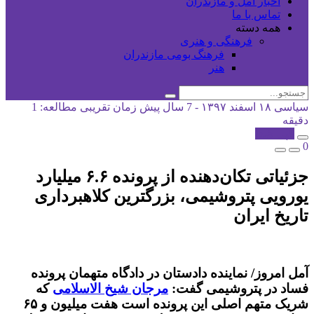
اخبار آمل و مازندران
تماس با ما
همه دسته
فرهنگی و هنری
فرهنگ بومی مازندران
هنر
سیاسی
۱۸ اسفند ۱۳۹۷ - 7 سال پیش
زمان تقریبی مطالعه: 1
دقیقه
کپی شد!
0
جزئیاتی تکان‌دهنده از پرونده ۶.۶ میلیارد
یورویی پتروشیمی، بزرگترین کلاهبرداری
تاریخ ایران
آمل امروز/ نماینده دادستان در دادگاه متهمان پرونده
فساد در پتروشیمی گفت:
مرجان شیخ الاسلامی
که
شریک متهم اصلی این پرونده است هفت میلیون و ۶۵