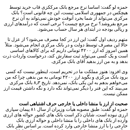
حمزه لو گفت: اساسا نرخ مرجع بانک مرککزی قاب خرید توسط
هیچکس در جمهوری اسلامی نیست، این چه قانونی است؟ بانک
مرکزی می‌تواند از شما بخرد آنوقت خودش نمی‌تواند به آن نرخ
مرجع بفروشد؟ نرخ مرجع چیست؟ نرخی است که درآمدهای ارزی
و ریالی بودجه در ابتدای هر سال حساب می‌شود.
متهم ردیف اول گفت: این ارز در کجا مصرف می‌شود؟ از عزل تا
حالا این مصرف توسط دولت و در بانک مرکزی انجام می‌شود. مثلاً
همین امروز که ارز ۴۲۰۰ تومانی داریم که برای کالاهای اساسی
است و یک کسی می‌تواند ثبت سفارش کند، درخواست واردات ذرت
بدهد و به من ارز بدهید آقای بانک مرکزی.
وی افزود: هنوز مملکت ما در تحریم است، اینطور نیست که کسی
برود بانک مرکزی و بگوید ارز ۴۲۰۰ تومانی به من بدهی چرا که من
می‌خواهم بدهم به این یکی بانک، نمی‌دهد. تاریخ ۸٫۳ بانک مرکزی
می‌بیند که این فنر را دیگر نمی‌تواند نگه دارد و نگه داشتن قیمت ارز
ممکن نیست.
صحبت از ارز با منشا داخلی یا خارجی حرف اشتباهی است
حمزه لو گفت: طبق مصوبه هیأت وزیران از سال ۸۱ پیمان سپاری
ارزی نبوده است، شایان ذکر است بانک های کشور حواله های ارزی
وارده از بانک های داخلی را با منشا داخلی و حواله ارزی بانک
خارجی را با ارز منشا خارجی وارد کرده است. بر اساس نظر بانک