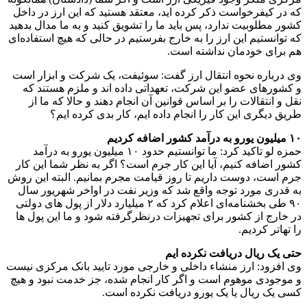
که در کیفرخواست ذکر کرده اید، معتقد هستید که این ارز در داخل
کشور مطلوبیت ندارد، پس باید ما را تشویق کنید و به ما مدال بدهید
که توانستیم این ارز را به خارج بفرستیم در حالی که هیچ استفاده‌ای
هم برای خودمان نداشته است.
وی درباره نحوه انتقال ارز گفت: سوئیفت، یک شرکت و ابزار است
و کشورهای عضو این شرکت، تعهداتی داده اند و ملزم هستند که
نقل و انتقالات را بر اساس قوانین آن انجام دهند و حالا که ما از
طریق دیگری این کار را انجام داده ایم، کار بدی کرده ایم؟
۱۰ میلیون یورو به درآمد کشور اضافه کردیم
حمزه لو تاکید کرد: ما توانستیم حدود ۱۰ میلیون یورو به درآمد
کشور اضافه کنیم، آیا این کار جرم است؟ اگر به نظر شما این کار
جرم است، دوست داریم تا روز قیامت مجرم بمانیم. البته این روش
به قدری مورد توجه واقع شد که وزیر نفت در اواخر شهریور سال
۹۰ طی بخشنامه‌ای اعلام کرد که ۲ میلیارد دلار از پول های دولتی
در خارج از کشور برای تجهیزات درنظرگرفته شود و ما این پول ها
را تهاتر کردیم.
حتی یک ریال دریافت نکرده ایم
وی افزود: ارز منشاء داخلی و خارجی مورد تایید بانک مرکزی نیست
و موجودی موهوم است و اگر کار انجام شده، جز خدمت نبود و هیچ
کسی یک ریال یا یک یورو دریافت نکرده است.