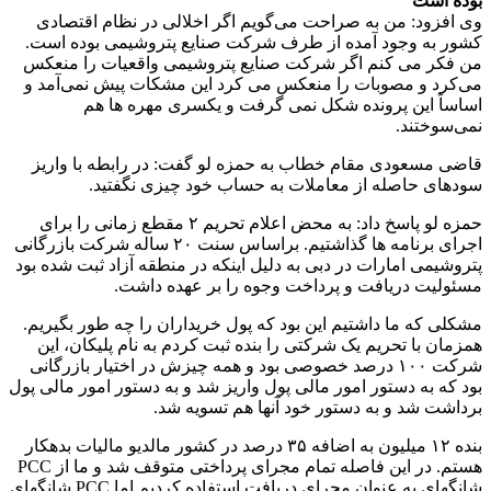
بوده است
وی افزود: من به صراحت می‌گویم اگر اخلالی در نظام اقتصادی
کشور به وجود آمده از طرف شرکت صنایع پتروشیمی بوده است.
من فکر می کنم اگر شرکت صنایع پتروشیمی واقعیات را منعکس
می‌کرد و مصوبات را منعکس می کرد این مشکات پیش نمی‌آمد و
اساساً این پرونده شکل نمی گرفت و یکسری مهره ها هم
نمی‌سوختند.
قاضی مسعودی مقام خطاب به حمزه لو گفت: در رابطه با واریز
سودهای حاصله از معاملات به حساب خود چیزی نگفتید.
حمزه لو پاسخ داد: به محض اعلام تحریم ۲ مقطع زمانی را برای
اجرای برنامه ها گذاشتیم. براساس سنت ۲۰ ساله شرکت بازرگانی
پتروشیمی امارات در دبی به دلیل اینکه در منطقه آزاد ثبت شده بود
مسئولیت دریافت و پرداخت وجوه را بر عهده داشت.
مشکلی که ما داشتیم این بود که پول خریداران را چه طور بگیریم.
همزمان با تحریم یک شرکتی را بنده ثبت کردم به نام پلیکان، این
شرکت ۱۰۰ درصد خصوصی بود و همه چیزش در اختیار بازرگانی
بود که به دستور امور مالی پول واریز شد و به دستور امور مالی پول
برداشت شد و به دستور خود آنها هم تسویه شد.
بنده ۱۲ میلیون به اضافه ۳۵ درصد در کشور مالدیو مالیات بدهکار
هستم. در این فاصله تمام مجرای پرداختی متوقف شد و ما از PCC
شانگهای به عنوان مجرای دریافت استفاده کردیم اما PCC شانگهای