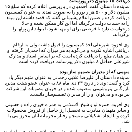
دریافت ۱۵ میلیون دلار پورسانت
نماینده دادستان گفت: احمدیان در بازپرسی اعلام کرده که مبلغ ۱۵
میلیون دلار و ۵۰۰ هزار یورو را به صورت نقدی به عنوان کمیسیون
دریافت کرده و ضمن اعلام پشیمانی گفته که قصد داشته این مبلغ
را به حساب دولت برگرداند اما این کار ممکن نشده و حالا
درخواست دارد تا فرصتی برای او مهیا شود تا بتواند این پولها را
برگرداند.
وی افزود: شیرعلی اخذ کمیسیون را قبول داشته ولی به ارقام
دریافتی اشاره نکرده و می‌گوید به هر میزان که احمدیان گرفته او
نیز همان مبلغ را دریافت کرده است که بر اساس اسناد و مدارک
شیرعلی حداقل ۸ میلیون دلار پورسانت دریافت کرده است.
متهمی که از مدیران تصمیم ساز بوده
نماینده دادستان از علیرضا علایی رحمانی به عنوان متهم دیگر یاد
کرد و گفت: وی در تاریخ ۲۳ دی ماه ۸۸ به عنوان عضو هیئت مدیره
بازرگانی پتروشیمی منصوب شده و در جریان مصوبات این شرکت
نیز بوده و می‌توان او را از مدیران تصمیم‌ساز دانست.
وی افزود: حمزه لو و شیخ الاسلامی به همراه خیری زاده و حسینی
و سایر متهمان مبادرت به تحصیل ارز حاصل از فروش محصولات
کرده و با ایجاد تشکیلاتی منسجم رفتار مجرمانه آنان محرز می با
شد.
وی تأکید کرد: کل ارز ناشی از فروش محصولات به قدری زیاد است