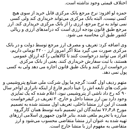
اختلاف قیمتی وجود نداشته است.
حمزه لو افزود: نرخ مرجع بانک مرکزی قابل خرید از سوی هیچ
کسی نیست. البته بانک مرکزی می‌تواند خریداری کند ولی کسی
نمی تواند به نرخ مرجع، ارزی را از بانک مرکزی خریداری کند. ارز
مرجع طبق قانون بودجه ارزی است که درآمدهای ارزی و ریالی
کشور طبق آن محاسبه می شود.
وی اضافه کرد: تعریف و مصرف ارز مرجع توسط دولت و در بانک
مرکزی صورت می گیرد مثلا اگر امروز ارز ۴۲۰۰ تومانی داریم،
افراد می توانند درخواست کنند تا کالاهایی را که ارزاق عمومی
هستند، با ثبت سفارش خریداری کنند. یعنی از بانک مرکزی
درخواست ارز کنند و بانک طبق قانون اجازه می دهد ولی به کسی
پول نمی دهد.
متهم ردیف اول گفت: گرچه ما پول شرکت ملی صنایع پتروشیمی و
شرکت های تابعه اش را عیناً دادیم فارغ از اینکه ناترازی اواخر سال
۹۰ که رخ داد ناشی از پتروشیمی نبود، اعلام شده که یک تمایزی
وجود دارد بین ارز منشا داخل و خارج، ۲ تعریف در کیفرخواست
هست از این ارز منشا داخلی، تعریف اول مستند شده به تصمیم
مورخ ۷۶٫۴٫۸ نمایندگان این تصمیم نامه توسط همان کارگروه
مبارزه با تحریم ملغی شده. بنابر قانون جمهوری اسلامی ارزهای
تهیه شده به عنوان ارز منشا متقاضی محسوب می‌شود و ارز
متقاضی به مفهوم ارز با منشا خارج است.