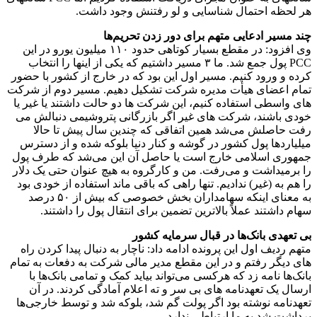
هر لحظه احتمال شناسایی و لو رفتنش وجود داشت.
چند مسیر ادعایی متهم برای دور زدن تحریم‌ها
وی افزود: در مقطع بسیار کوتاهی حدود ۱۱۰ میلیون یورو در این
PCC پول جمع شد. ما ۳ مسیر داشتیم که یکی از اینها را انتخاب
کرده و ورود کنیم. مسیر اول این بود که در خارج از کشور با حضور
تمام اعضای هیأت مدیره شرکت تشکیل دهیم. مسیر دوم از شرکت
های واسطی استفاده کنیم، این شرکت ها دو حالت داشتند یا غیر یا
خودی باشند، شرکت های غیر اگر بازرگانی پتروشیمی دنبالش می
رفت حاصلش می‌شد همین اتفاقی که چندین سال پیش تا حالا
میلیاردها پول کشور در گوشه و کنار دنیا بلوکه شده و از دسترس
جمهوری اسلامی خارج است یا حاصل آن این می‌شد که طرف پول
را برمیداشت و می‌رفت. من و کارگروه به هیچ عنوان حتی یک دلار
را هم به (غیر) ندادیم. تنها راهی که باقی ماند استفاده از خودی بود
به معنای اینکه سهامداران بخش خصوصی که بیش از ۵۰ درصد
سهام داشتند عملاً بالاترین تضمین برای انتقال پول را داشتند.
بی تعهدی بانک‌ها در قبال سرمایه کشور
متهم ردیف اول این پرونده ادامه داد: ناچار به دنبال پیدا کردن راه
های دیگر رفتم و در این مقطع مدیر مالی شرکت به دفعات به تمام
بانک‌ها نامه زد که هرکسی می‌تواند بیاید کمک و تمامی بانک‌ها با
ارسال یک تعهدنامه های بی سر و ته اعلام آمادگی کردند. در آن
تعهدنامه نوشته بود اگر پولت گم شد، بلوکه شد و توسط خارجی‌ها
برداشت شد به ما ارتباطی ندارد.