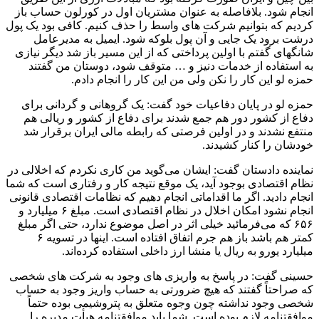
انجام شود. بلافاصله به عنوان مشتریان اول در کورلون حساب باز
کردیم که بتوانیم شرکت های واسط را حذف کنیم. کافی بود یک پول
درشت برود یک جایی و آن پول بلوکه شود. ایمیل به مدیرعامل
شانگهای گفتم با اولین پرداختی که از این مسیر باز شد دیگر نیازی
به استفاده از خدمات دنیز و … متوقف شود، دوستان من گفتند
حمزه لو این کار را نکن ولی من این کار را انجام دادم.
حمزه لو در پایان دفاعیات خود گفت: یک گروهانی و گردانی برای
دفاع از کشور دور هم جمع شدند برای دفاع از کشور و ریالی هم
منتفع نشدند و در اولین فرصتی که رابطه مالی ایران برقرار شد
خودشان را کنار کشیدند.
نماینده دادستان گفت: ایشان می‌گوید من کاری نکردم که اخلالی در
نظام اقتصادی بوجود آید، یک موقع نتیجه کار و رفتاری است که شما
انجام دادید. اگر ما اقداماتی انجام دهیم که نظامات اقتصادی قانونی
انجام نشود امکان اخلال در نظام اقتصادی است. مبلغ ۶ میلیارد و
۶۵۶ که می‌فرمائید خیلی اثر در اصل موضوع ندارد، حتی اگر مبلغ
کمتر هم باشد باز هم جرم اتفاق افتاده است. اینها در تسویه ۶
میلیارد یورو به ریال یا منشا ارز داخلی استفاده کرده‌اند.
حسینی گفت: در پاسخ به واریزی های وجود به شرکت های شخصی
که صراحتاً گفتند که هیچ ضرورتی به حساب واریز وجود به حساب
شخصی وجود نداشته چون وجوه متعلق به پتروشیمی بوده حتماً
موافقتنامه لازم بوده است. شما باید موافقتنامه هیأت مدیره را