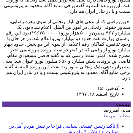
نفت. این پرونده‌ البته به گفته برخی منابع آگاه، محدود به پتروشیمی
نیست و پا در بنادر ایران هم دارد.
آخرین رقمی که از بدهی ‌های بابک زنجانی از سوی زهره رضایی،
مشاور حقوقی زنجانی در امور بین ‌الملل، اعلام شده بود، یک
‌میلیارد‌و ۹۶۷ میلیون‌و ۵۰۰ هزار یورو (۱۹۶۷۵۰۰۰۰۰) بود. این رقم
از سوی وزارت نفت حدود دو میلیارد یورو اعلام شد. در هر ‌حال با
وجود تناقض، کماکان رقم اعلامی از سوی این دو بخش، حدود چهار
میلیارد یورو از رقمی که در کیفرخواست پرونده پتروشیمی اخیر
مطرح شده، کمتر است؛ رقمی که به گفته قاضی مسعودی ‌مقام،
قاضی این پرونده، شش ‌میلیارد و ۶۵۶ میلیون یورو عنوان شد؛ یعنی
سه برابر بدهی بابک زنجانی به وزارت نفت. این پرونده‌ البته به گفته
برخی منابع آگاه، محدود به پتروشیمی نیست و پا در بنادر ایران هم
دارد.
کدخبر: 165
تاریخ: اسفند ۱۸, ۱۳۹۷
نویسنده
مدنی امیررضا
مطالب مرتبط
1
تأکید رئیس عقیدتی سیاسی فراجا بر نقش مردم آمل در
صیانت از انقلاب
2 ماه پیش