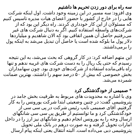
سه راه برای دور زدن تحریم ها داشتیم
وی افزود: سه مسیر در این زمینه وجود داشت. اول اینکه شرکت
هایی را در خارج از کشور با حضور اعضای هیات مدیره تاسیس کنیم
که مسئولان از این کار خودداری کردند. راه دیگر این بود که از
شرکت‌های واسطه استفاده کنیم. اگر به دنبال شرکت های غیر
می‌رفتیم حاصل آن همین اتفاقی بود که الان شاهدیم و میلیاردها
دلار پول ما بلوکه شده است یا حاصل آن تبدیل می‌شد به اینکه پول
را برمی‌داشتند.
این متهم اضافه کرد: در کار گروهی که بحث می‌شد، به این نتیجه
رسیدم که حتی یک ریال را به دست شرکت های غریبه ندهم و تنها
راه باقی‌مانده استفاده از شرکت‌های خودی بود. چون سهامداران
بخش خصوصی که بیش از ۵۰ درصد سهم را داشتند، بهترین ضمانت
شمرده می‌شد.
* صمیمی از خودگذشتگی کرد
وی با اشاره به محدویدت های مربوط به ظرفیت بخش جامد در
پتروشیمی گفت: در چنین وضعیتی ابتدا شرکت یورونس را به کار
گرفتیم. آقای صمیمی نایب رئیس شرکت در پی سی سی از
خودگذشتگی کرد و ما توانستیم از طریق پی سی سی شانگهای
ارسال وجه را به یورونس انجام دهیم و شانگهای نیز ارز را در داخل
امارات تحویل گرفته و به صورت درهم در بانک ملی تحویل
پتروشیمی دبی می‌داده است. البته انتقال یعنی اینکه پیام ارسال