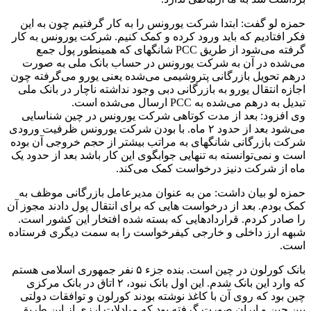
حمزه لو گفت: ابتدا شرکت یورونس را به کار گرفتیم چون به این
فکر افتادیم که باید ورود کرده و کمک کنیم. شرکت یورونس به کار
گرفته می‌شود از طریق PCC شانگهای که همینطور پول جمع
می‌شده در آن به شرکت یورونس در حساب بانک ملی به صورت
درهم تحویل بازرگانی پتروشیمی می‌شده یعنی یورو می‌گرفته چون
اجازه انتقال یورو به بازرگانی دبی وجود نداشته ناچار در بانک ملی
تبدیل به درهم می‌شده به PCC ارسال می‌شده است.
وی افزود: بعد از مدت کوتاهی شرکت یورونس در چین شناسایی
می‌شود بعد از حدود ۲ ماه. با بودن شرکت یورونس ظرفیت ورودی
شرکت بازرگانی شانگهای به مراتب بیشتر از حجم خروجی آن بوده
است و نمی‌توانسته به تنهایی جوابگوی این کار باشد بعد از حدود یک
ماه از شرکت دنیز درخواست کمک می‌کند.
حمزه لو بیان داشت: من به عنوان مدیرعامل بازرگانی موظف به
کمک بودم. بعد از درخواست هایی که برای انتقال پول دادند مجوز آن
را صادر کردم. قراردادهایی که بسته شده افتخار این کشور است.
شبهه ارز داخلی و خارجی کیفرخواست را به سمت دیگری فرستاده
است.
بانک کورلون در چین است. بنده جزء ۵ نفر جمهوری اسلامی هستم
که وارد این بانک شدم. این اول بانک نبود، ۲ اتاق در بانک مرکزی
چین بود که روی آن با کاغذ نوشته بودند کورلون و توافقات دولتی
بین چین و ایران صورت گرفته بود که مبادلات ارزی از این طریق