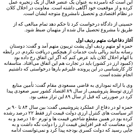
این است که نامبرده به عنوان یک عنصر فعال از یک زنجیره عمل
کرده و از موقعیت خود آگاهی داشته است. معاونت در اخلال کلان
در نظام اقتصادی و تحصیل نامشروع متوجه ایشان است.
حسینی از دادگاه درخواست کرد تا حکم دهد تمام مبالغی که از
طریق نا مشروع تحصیل مال شده از متهمان ضبط شود.
آغاز دفاعیات متهم ردیف اول
حمزه لو متهم ردیف اول پشت تریبون متهم آمد و گفت: دوستان
رسانه بدانند ریالی بابت خدمات از هیچکس دریافت نکردم. در رابطه
با اتهام اخلال کلان باید عرض کنم که اگر این اتفاق رخ داده بود
(کمبود ارز در کشور) باید در تجارت هم این اتفاق می‌افتاد. متأسفانه
کار کارشناسی در این پرونده علیرغم بارها درخواستی که داشتیم
انجام نشده است.
وی با ارائه نموداری به قاضی مسعودی مقام گفت: تأمین منابع
ارزی توسط پتروشیمی از سال ۸۹ اقتصاد کشور سیر صعودی پیدا
کرد در صوررتی که قبل از سال ۸۹ این تراز منفی بود.
حمزه لو در دفاع از عملکرد پتروشیمی گفت: بین سال ۸۴ تا ۹۰ بر
اثر سیاست های کنترل ارزی دولت قیمت ارز فقط ۲۲ درصد رشده
کرده بود در همین مقطع شاخص قیمت ها و تورم ۱۵۰ درصد و به
این معناست که فنر افزایش قیمت ارز را دولت نگه داشت و به
جایی رسید که دولت کسری بودجه پیدا کرد و نمی‌توانست ادامه