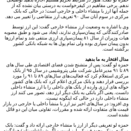
ندهم. برخی مفاهیم در کیفرخواست به درستی بیان نشده که از
جمله آنها ارز با منشاء داخلی و خارجی است؛ در حالی که بانک
مرکزی در سوم آبان سال ۹۰ تعریف ارز متقاضی را تغییر می دهد.
وی با اشاره به وضعیت ارز منشاء خارجی گفت: این ارز توسط
صادرکنندگانی که پیمان‌سپاری ندارند، ایجاد می شود و طبق مصوبه
هیات وزیران از سال ۸۱ پیمان‌سپاری ارزی منتفی شد و تمام ارزها
بدون پیمان سپاری بوده ولی تمام پول ها به شبکه بانکی کشور
برگشته است.
مدال افتخار به ما بدهید
حمزه لو گفت: پس از متشنج شدن فضای اقتصادی طی سال های
۸۹ تا ۹۱ مدیرعامل شرکت ملی پتروشیمی در سال ۹۵ از بانک
مرکزی استعلام ‌کرد که فعالیت‌های سال‌های ۸۹ تا ۹۱ را مورد
بررسی قرار دهند و بانک مرکزی اعلام کرد که بانک های کشور
حواله های ارزی وارده از بانک های داخلی را با ارز منشاء داخلی
دانست. یعنی اگر بانکی به بانک دیگر ارز دهد، تصور می کنند ارز
منشاء داخلی دارد در حالی که اینگونه نیست.
وی افزود: در سال‌های اخیر نیز ارز با منشأ داخلی یا خارجی در بازار
قیمت های متفاوت ارائه شده و مقررات، تفاوتی میان این دو قائل
نشده است.
حمزه لو تعریفی دیگر از ارز با منشاء خارجی ارائه داد و گفت: بانک
مرکزی منکر وجود فیزیکی ارز است و اگر شما (دادستان) همانگونه