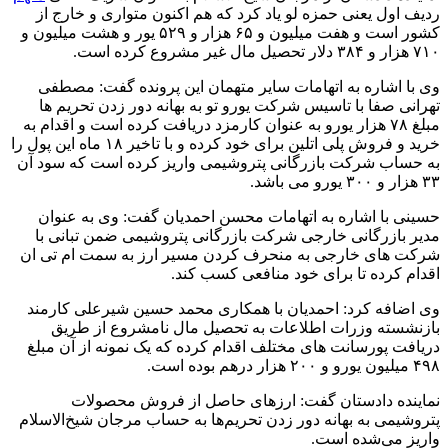
ردیف اول یعنی حمزه لو یاد کرد که هم اکنون متواری و خارج از
کشور است و هفت میلیون و ۶۵ هزار و ۵۲۹ یور و هشت میلیون و
۷۱۰ هزار و ۳۸۴ دلار تحصیل مال غیر مشروع کرده است.
وی با اشاره به اتهامات سایر متهمان این پرونده گفت: مصطفی
تهرانی صفا با تاسیس شرکت یورو تو به بهانه دور زدن تحریم ها
مبلغ ۷۸ هزار یورو به عنوان کارمزد دریافت کرده است و اقدام به
خرید و فروش پلی اتلین برای خود کرده و با تاخیر ۱۸ ماه این پول را
به حساب شرکت بازرگانی پتروشیمی واریز کرده است که سود آن
۳۳ هزار و ۳۰۰ یورو می باشد.
حسینی با اشاره به اتهامات محسن احمدیان گفت: وی به عنوان
مدیر بازرگانی خارجی شرکت بازرگانی پتروشیمی ضمن تبانی با
شرکت های خارجی به منحرف کردن مسیر ارز به سمت ام تی ان
اقدام کرده تا برای خود منافعی کسب کند.
وی اضافه کرد: احمدیان با همکاری محمد حسین شیرعلی کارمند
بازنشسته وزرات اطلاعات به تحصیل مال نامشروع از طریق
دریافت پورسانت های مختلف اقدام کرده که یک نمونه از آن مبلغ
۴۹۸ میلیون یورو و ۲۰۰ هزار درهم بوده است.
نماینده دادستان گفت: ارزهای حاصل از فروش محصولات
پتروشیمی به بهانه دور زدن تحریم‌ها به حساب مرجان شیخ‌الاسلام
واریز می‌شده است.