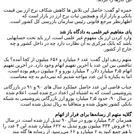
حمزه لو گفت: حاصل این تلاش ها کاهش شکاف نرخ ارز بین قیمت
بانکی و بازار آزاد و همچنین ثبات نرخ ارز در بازار است که
اظهارنظر مرجع قانونی رئیس سازمان بازرسی کل کشور است.
پای مفاهیم غیرعلمی به دادگاه باز شد
وارد کردن ارز یک مفهوم غیر علمی است، ارز باید تحت حسابهایی
باشد که بانک مرکزی به آن نظارت دارد چه در داخل کشور و چه
خارج از کشور.
متهم ردیف اول گفت: عدد ۶ میلیارد و ۶۵۶ میلیون از کجا آمده؟ یک
تناقضی بین این عدد با آخرین تفهیم اتهام وجود دارد. در آخرین تفهیم
اتهام ۳٫۵ میلیارد دلار، ۳ میلیارد یورو و ۶ میلیون درهم بوده است،
اما به یکباره با این عدد مواجه شدیم که نمی‌دانم به چه معناست.
جناب قاضی این عدد حاصل عملکرد سال های ۹۰ و ۹۱ در بازرگانی
پتروشیمی است که به اشتباه این اعداد درج شده است. اعلام شده
در سال ۹۰، حدود ۲٫۵ میلیارد یورو ارز بازرگانی پتروشیمی به شبکه
بانکی کشور تحویل شده و متعاقباً به ریال تبدیل شده است.
گلایه متهم از رسانه‌ها برای فرار از اتهام
همزمان ۳٫۲ میلیارد یورو در سال ۹۰ تبدیل ارز شده است. در سال
۹۱ فروش ۳۳۴ میلیون یورو تبدیل به ۶۲۲ میلیارد شده. این ۴ عدد را
با هم جمع کنید به ۶ میلیارد و ۶۶ می‌رسید. از رسانه ها گله مند