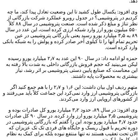
دهد.
وی افزود: یکسال طول کشید تا این وضعیت تعادل پیدا کند، ما چه
کردیم در پتروشیمی؟ در جدول روبرو عملکرد شرکت بازرگانی از
نظر تناژ و مبلغ ذکر شده است. صنعت پتروشیمی در سال ۸۸ کلاً
۵۵۰ میلیون یورو ارز وارد شبکه ارزی کرده است، این عدد در سال
۸۹ به ۳٫۵ میلیارد یورو رسید یعنی بازرگانی پتروشیمی در عین
تحریم تمام آنها را تا کیلوی آخر صادر کرده و پولش را به شبکه بانکی
وارد کرده است.
حمزه لو ادامه داد: در سال ۹۰ این عدد به ۲٫۷ میلیارد یورو رسیده
لیکن می‌بینید که حجم فروش بازرگانی داخلی به شدت بالا رفته به
این معناست که صنایع پایین دستی پتروشیمی بر اثر رشد، نیاز
بیشتری به محصولات پایه داشتند.
متهم ردیف اول بیان داشت: این ۱٫۶ و ۲٫۷ را با هم جمع کنید اگر
بازرگانی پتروشیمی ارز وارد نمی‌کرد این جماعت کلاً باید می‌رفتند و
از کشورهای اروپایی ارز وارد می‌کردند.
وی افزود: در سال ۸۹، حدود ۳٫۲ میلیارد یورو کل صادرات بوده و
پتروشیمی ۳٫۵ میلیارد یورو ارز وارد کرده. در سال ۹۰ کل صادرات
حدود ۴٫۷ میلیارد یورو بوده. این را گفتم که بازرگانی پتروشیمی در
دوره تحریم با قبول ریسک و جایگاه های فردی تک تک عزیزان که
الان تحت تعقیب هستند نه تنها منتفع نبوده بلکه برای کمک به نظام
این کارها را کردند.