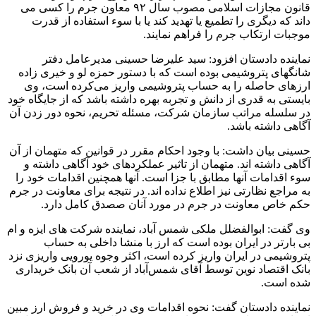
قانون مجازات اسلامی مصوب سال ۹۲ معاون جرم را کسی می
داند که دیگری را تطمیع یا تهدید کند یا با سوء استفاده از قدرت
موجبات ارتکاب جرم را فراهم نمایند.
نماینده دادستان افزود: سید علیرضا حسینی مدیرعامل دفتر
شانگهای پتروشیمی بوده است که با دستور حمزه لو و خیری زاده
ارزهای حاصله را به حساب پتروشیمی واریز می‌کرده است، وی
بایستی به قدری از دانش و تجربه بهره داشته باشد که از جایگاه خود
در سلسله مراتب سازمان شرکت، مسئله تحریم، نحوه دور زدن آن
آگاهی داشته باشد.
حسینی بیان داشت: با وجود احکام مقرر در قوانین که متهمان از آن
آگاهی داشته اند. متهمان از تاثیر عملکردهای خود آگاهی داشته و
سوء اقدامات آنها مطابق با جزا است. آنها همچنین اقدامات خود را
به مراجع نظارتی نیز اطلاع نداده اند. در نتیجه برای معاونت در جرم
حکم خاص معاونت در جرم در مورد آنان صصدق کامل دارد.
وی گفت: ابوالفضلل ملکی شمس آباد، نماینده شرکت های ایزه و ام
بی بارتر در ایران بوده است که ارز با منشا داخلی به حساب
پتروشیمی در ایران واریز کرده است، اکثر وجوه یورویی واریزی نزد
بانک اقتصاد نوین توسط آقای شمس‌آباد از شعب آن بانک خریداری
شده است.
نماینده دادستان گفت: نحوه اقدامات وی در خرید و فروش ارز مبین