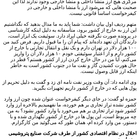
مرکزی هیچ ارز منشا داخلی و منشا خارجی وجود ندارند لذا این
صحبت هایی که می‌شود ارز با منشا داخلی و خارجی در
کیفرخواست اساساً قانونی نیست.
متهم ردیف اول بیان داشت: شما باید به ما مدال بدهید که نگذاشتیم
این ارز به خارج از کشور برود، متأسفانه به دلیل اینکه کارشناسی
در پرونده صورت نگرفته خیلی ایراد دارد. سوئیفت یک ابزار است،
دارندگان آن تعهد داده‌اند که پیام آن را ما قبول داریم. فرض کنید من
۱۰۰ هزار دلار در تهران دارم و یک نقل و انتقال تجارتی با خارج از
کشور دارم و از اعتبار سوئیفتی خودم ۱۰ هزار دلار آن را واریز
می‌کنم، آیا من در حال خارج کردن ارز از کشور هستم؟ قطر در
حال هورت کشیدن گاز و نفت ما در جنوب کشور است به خاطر
اینکه ارز قابل وصول نیست.
وی ادامه داد: آن وقت وزیر نفت نامه ای زد و گفت به دلیل تحریم از
پول هایی که در خارج از کشور داریم تجهیزات بگیرید.
حمزه لو گفت: در جای دیگر کیفرخواست عنوان شده چون ارز وارد
کشور نشده تراز تجاری بر هم خورده، ما نفهمیدیم بالاخره ارز وارد
کشور شود تراز تجاری بر هم می‌خورد یا وارد کشور نشود؟ به من
چه مربوط است، این پول ها در خارج از کشور نگهداری شده و با
دستور، من وارد کرده ام، همان طور که می‌گوئید من کارگزارم.
اخلال در نظام اقتصادی کشور از طرف شرکت صنایع پتروشیمی