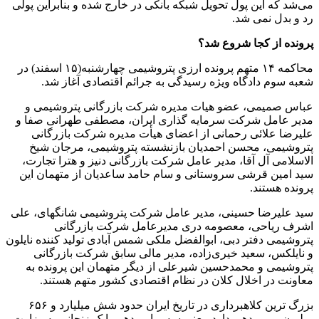
می‌شد که این پول تحویل شبکه بانکی در خارج شده و بنابراین پولی
رد و بدل نمی شد.
پرونده از کجا شروع شد؟
محاکمه ۱۴ متهم پرونده ارزی پتروشیمی چهارشنبه(۱۵ اسفند) در
شعبه سوم دادگاه ویژه رسیدگی به جرائم اقتصادی آغاز شد.
عباس صمیمی، عضو هیات مدیره شرکت بازرگانی پتروشیمی و
مدیر عامل شرکت سرمایه گذاری ایران، مصطفی طهرانی صفا و
علیرضا علائی رحمانی از اعضای هیأت مدیره شرکت بازرگانی
پتروشیمی، محسن احمدیان بازنشسته پتروشیمی، مرجان شیخ
الاسلامی آل آقا، مدیر عامل شرکت بازرگانی دنیز و هترا تجارت،
سید امین قرشی سروستانی و سام حامد ساعدیان از متهمان این
پرونده هستند.
سید علیرضا حسینی، مدیر عامل شرکت پتروشیمی شانگهای، علی
اشرف ریاحی، معصومه دری مدیرعامل شرکت بازرگانی
پتروشیمی دفتر دبی، ابوالفضل ملکی شمس آبادی تولید کننده نایلون
و نایلکس، سعید خیری‌زاده، مدیر مالی سابق شرکت بازرگانی
پتروشیمی و محمدحسین شیرعلی از دیگر متهمان این پرونده به
معاونت در اخلال کلان در نظام اقتصادی کشور متهم هستند.
بزرگ ‌ترین کلاهبرداری در تاریخ ایران حدود شش ‌میلیارد و ۶۵۶
میلیون یورو بدهی دارد، یعنی سه برابر بدهی بابک زنجانی به وزارت