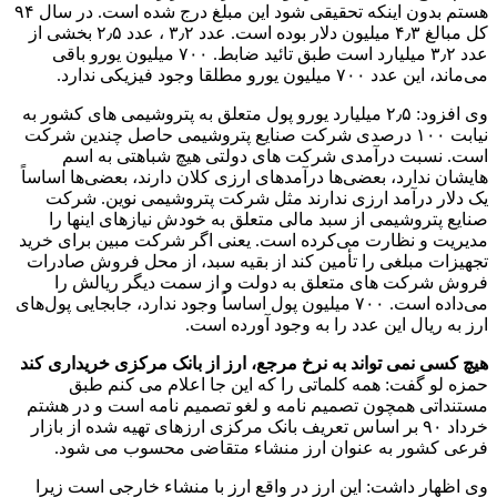
هستم بدون اینکه تحقیقی شود این مبلغ درج شده است. در سال ۹۴
کل مبالغ ۴٫۳ میلیون دلار بوده است. عدد ۳٫۲ ، عدد ۲٫۵ بخشی از
عدد ۳٫۲ میلیارد است طبق تائید ضابط. ۷۰۰ میلیون یورو باقی
می‌ماند، این عدد ۷۰۰ میلیون یورو مطلقا وجود فیزیکی ندارد.
وی افزود: ۲٫۵ میلیارد یورو پول متعلق به پتروشیمی های کشور به
نیابت ۱۰۰ درصدی شرکت صنایع پتروشیمی حاصل چندین شرکت
است. نسبت درآمدی شرکت های دولتی هیچ شباهتی به اسم
هایشان ندارد، بعضی‌ها درآمدهای ارزی کلان دارند، بعضی‌ها اساساً
یک دلار درآمد ارزی ندارند مثل شرکت پتروشیمی نوین. شرکت
صنایع پتروشیمی از سبد مالی متعلق به خودش نیازهای اینها را
مدیریت و نظارت می‌کرده است. یعنی اگر شرکت مبین برای خرید
تجهیزات مبلغی را تأمین کند از بقیه سبد، از محل فروش صادرات
فروش شرکت های متعلق به دولت و از سمت دیگر ریالش را
می‌داده است. ۷۰۰ میلیون پول اساساً وجود ندارد، جابجایی پول‌های
ارز به ریال این عدد را به وجود آورده است.
هیچ کسی نمی تواند به نرخ مرجع، ارز از بانک مرکزی خریداری کند
حمزه لو گفت: همه کلماتی را که این جا اعلام می کنم طبق
مستنداتی همچون تصمیم نامه و لغو تصمیم نامه است و در هشتم
خرداد ۹۰ بر اساس تعریف بانک مرکزی ارزهای تهیه شده از بازار
فرعی کشور به عنوان ارز منشاء متقاضی محسوب می شود.
وی اظهار داشت: این ارز در واقع ارز با منشاء خارجی است زیرا