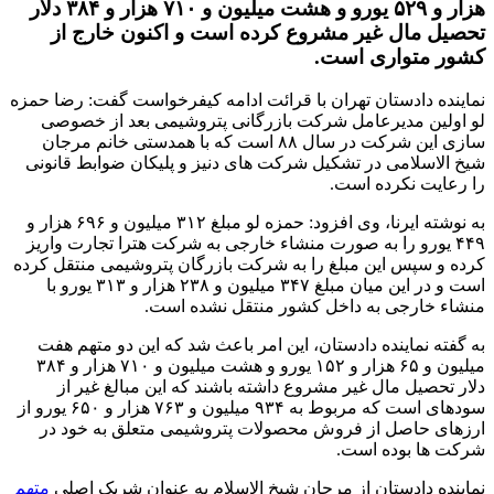
هزار و ۵۲۹ یورو و هشت میلیون و ۷۱۰ هزار و ۳۸۴ دلار
تحصیل مال غیر مشروع کرده است و اکنون خارج از
کشور متواری است.
نماینده دادستان تهران با قرائت ادامه کیفرخواست گفت: رضا حمزه
لو اولین مدیرعامل شرکت بازرگانی پتروشیمی بعد از خصوصی
سازی این شرکت در سال ۸۸ است که با همدستی خانم مرجان
شیخ الاسلامی در تشکیل شرکت های دنیز و پلیکان ضوابط قانونی
را رعایت نکرده است.
به نوشته ایرنا، وی افزود: حمزه لو مبلغ ۳۱۲ میلیون و ۶۹۶ هزار و
۴۴۹ یورو را به صورت منشاء خارجی به شرکت هترا تجارت واریز
کرده و سپس این مبلغ را به شرکت بازرگان پتروشیمی منتقل کرده
است و در این میان مبلغ ۳۴۷ میلیون و ۲۳۸ هزار و ۳۱۳ یورو با
منشاء خارجی به داخل کشور منتقل نشده است.
به گفته نماینده دادستان، این امر باعث شد که این دو متهم هفت
میلیون و ۶۵ هزار و ۱۵۲ یورو و هشت میلیون و ۷۱۰ هزار و ۳۸۴
دلار تحصیل مال غیر مشروع داشته باشند که این مبالغ غیر از
سودهای است که مربوط به ۹۳۴ میلیون و ۷۶۳ هزار و ۶۵۰ یورو از
ارزهای حاصل از فروش محصولات پتروشیمی متعلق به خود در
شرکت ها بوده است.
نماینده دادستان از مرجان شیخ الاسلام به عنوان شریک اصلی
متهم