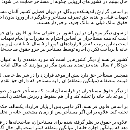
حال ببینیم در کشور های اروپایی چگونه از مستاجر حمایت می شود:
بر اساس گزارش اندیشکده بروگل، در دیوان قضایی کشور آلمان مستاجر
تعهدات قبلی و آینده، حق تصرف مستأجر و جلوگیری از ورود بدون ا
حقوق مالک قبلی به مالک جدید، برخوردار هستند.
خانه یا پرداخت نکردن اجاره توسط مستأجر نیز جزو حقوق صاحب‌خان
خودکار ۲ سال آینده نیز تمدید می‌شود مگر در مواردی که مالک اثبات کند نیاز به مسکن دارد.
همچنین مستأجر حق دارد پیش از موعد قرارداد را در شرایط خاصی لغو
قیمت منصفانه (میانگین منطقه) آن را به مستأجر که دارای حق تقدم
از دیگر حقوق مستاجران در فرانسه آن است که مستأجر حتی در صورتی‌
از موعد باید خانه را تخلیه کند و آن هم سقوط و ریزش ساختمان است
تخلیه کند. علاوه بر این اگر مستأجر پس از زمان مشخص خانه را تخلیه نکند در هیچ شرایطی از ۱ نوامبر تا ۱۵ مارس (فصل زمستان و بسیا
علاوه بر حقوق در نظر گرفته شده برای مستاجران، صاحبخانه‌ها در فر
دهد که میانگین اجاره خانه از میانگین منطقه کمتر است. بااین‌حال اگر بیش از ۱۰ درصد اجاره افزایش یابد مالک موظف است آن در ۶ سال تقسیم کند یعنی ح