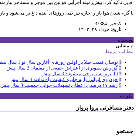
آقایی تاکید کرد: پیش‌زمینه اجرایی قوانین بین موجر و مستاجر نیازم
با گرم شدن هوا بازار اجاره نیز طی روزهای آینده داغ تر می‌شود و با
کدخبر: 37384
تاریخ: خرداد ۲۸, ۱۴۰۲
نویسنده
م مشایی
مطالب مرتبط
1
نوسان قیمت طلا در اولین روزهای آغازین سال نو
1 سال پیش
2
گزارش تصویری از اعتراض جمعی از معلمان
2 سال پیش
3
آیا بنزین سه نرخی میشود؟
3 سال پیش
4
خودروی ایرانی را به جایزه کیفیت راه ندادند
3 سال پیش
5
رشد ۱۷ درصدی اعطای تسهیلات جوانی جمعیت
3 سال پیش
نظرات
دفتر مسافرتی پروا پرواز
جستجو