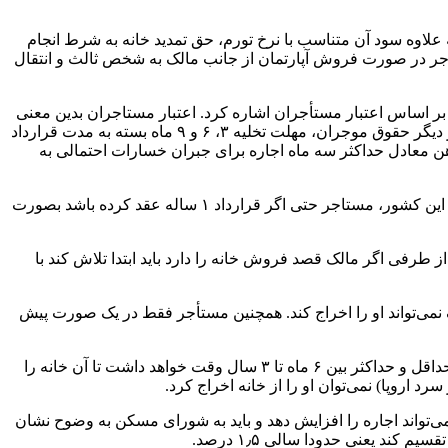
لاوه سود آن متناسب با نرخ تورم، حق تمدید خانه به شرط انجام
أجر در صورت فروش آپارتمان از جانب مالک به شخص ثالث و انتقال
صور هستند که از جمله آن می‌‎توان به حق انتخاب مستأجر به ویژه بر اساس اعتبار مستأجران اشاره کرد. اعتبار مستاجران بدین معنی
است که همه مستأجران بر اساس احترام به مقررات و انجام تعهدات قبلی در طول سالها صاحب امتیاز می‌شوند و باید آن را بهبود بخشند. از دیگر حقوق موجران، مهلت تخلیه ۳، ۶ و ۹ ماه بسته به مدت قرارداد
ه‌مند می‌شوند و از سوی دیگر دریافت رهن معادل حداکثر سه ماه اجاره برای جبران خسارات احتمالی به
کشور فرانسه از دیگر کشورهایی است که موارد متعددی را به عنوان حق مستأجر در قانون خود جایگزین کرده است. بر اساس قانون مدنی این کشور، مستاجر حتی اگر قرارداد ۱ ساله عقد کرده باشد بصورت
طرفی اگر مالک قصد فروش خانه را دارد باید ابتدا تلاش کند با
 نمی‌تواند او را اخراج کند. همچنین مستأجر فقط در یک صورت پیش
بر اساس قانون فرانسه، اگر قاضی پس از پایان قرارداد یکساله، حکم به تخلیه واحد مسکونی (عدم تمدید) بدهد مستأجر با توجه به شرایط، حداقل و حداکثر بین ۶ ماه تا ۳ سال وقت خواهد داشت تا آن خانه را
ی‌تواند اجاره را افزایش دهد و باید به شورای مسکن به وضوح نشان