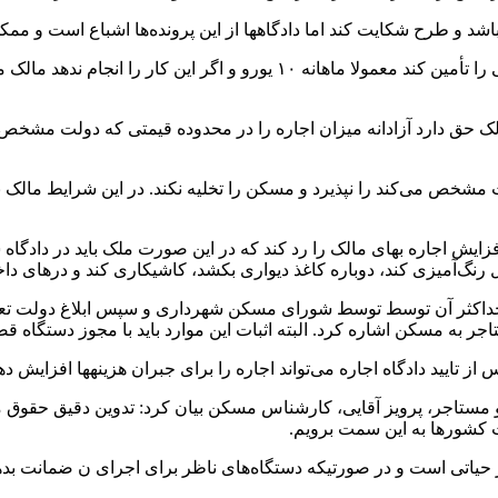
ر باشد و طرح شکایت کند اما دادگاهها از این پرونده‌ها اشباع است و
علاوه بر این، مستأجر باید بیمه‌نامه ملک برای جبران خسارات احتمالی را تأمین
مالک حق دارد آزادانه میزان اجاره را در محدوده قیمتی که دولت مش
 مشخص می‌کند را نپذیرد و مسکن را تخلیه نکند. در این شرایط مالک 
ش اجاره بهای مالک را رد کند که در این صورت ملک باید در دادگاه ش
ل رنگ‌آمیزی کند، دوباره کاغذ دیواری بکشد، کاشیکاری کند و درهای 
 و حداکثر آن توسط توسط شورای مسکن شهرداری و سپس ابلاغ دولت تع
اجر به مسکن اشاره کرد. البته اثبات این موارد باید با مجوز دستگاه ق
تایید دادگاه اجاره می‌تواند اجاره را برای جبران هزینهها افزایش ده
 و مستاجر، پرویز آقایی، کارشناس مسکن بیان کرد: تدوین دقیق حقو
ت کشورها به این سمت برویم.
یاتی است و در صورتیکه دستگاه‌های ناظر برای اجرای ن ضمانت بدهند، 