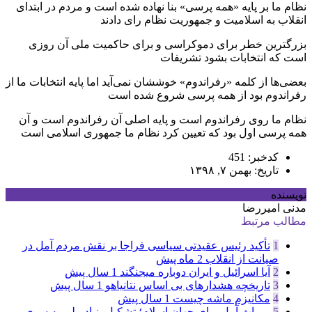
نظام ما بر پایه «همه پرسی» بنا نهاده شده است و مردم در ابتدای
انقلاب به اسلامیت و جمهوریت نظام رای دادند
بزرگترین خطر برای دموکراسی و برای حاکمیت ملی آن روزی
است که انتخابات بشود تشریفات
بعضی‌ها از کلمه «رفراندوم» خوششان نمی‌آید اما پایه انتخابات ما از
رفراندوم بود از همه پرسی شروع شده است
نظام ما روی رفراندوم است و پایه اصلی آن رفراندوم است و آن
همه پرسی اول بود که تعیین کرد نظام ما جمهوری اسلامی است
کدخبر: 451
تاریخ: بهمن ۷, ۱۳۹۸
نویسنده
مدنی امیررضا
مطالب مرتبط
1
تأکید رئیس عقیدتی سیاسی فراجا بر نقش مردم آمل در
صیانت از انقلاب
2 ماه پیش
2
آیا اسرائیل و ایران دوباره میجنگند
1 سال پیش
3
تاریخچه هشدارهای بی اساس نتانیاهو
1 سال پیش
4
مکانیزم ماشه چیست
1 سال پیش
5
میراث آمل برای جهان اسلام؛ تشکیل بنیاد، پلی به سوی