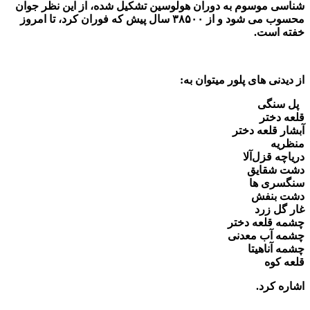
شناسی موسوم به دوران هولوسین تشکیل شده، از این نظر جوان
محسوب می شود و از ۳۸۵۰۰ سال پیش که فوران کرد، تا امروز
خفته است.
از دیدنی های پلور میتوان به:
پل سنگی
قلعه دختر
آبشار قلعه دختر
منظریه
دریاچه قزل‌آلا
دشت شقایق
سنگسری ها
دشت بنفش
غار گل زرد
چشمه قلعه دختر
چشمه آب معدنی
چشمه آناهیتا
قلعه کوه
اشاره کرد.