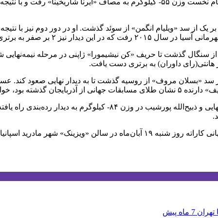
نیز ۲ بر صفر به برتری دست یافت.
 یک از سد «عبدالرحمان سنه» از سنگال گذشت تا حریف «کن نیشیمورا» ژاپنی در مرحله
 هانتی(رای داوران) به برتری دست یافت.
هر مادرید اسپانیا برگزار خواهد شد.
 تهران
7 ماه پیش