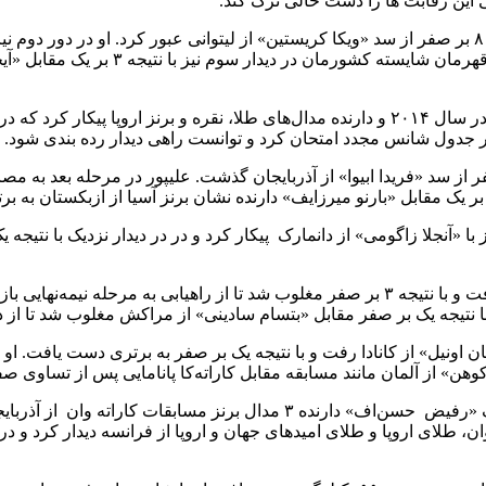
این رقابت ها را دست خالی ترک کند.
در وزن ۵۰- کیلوگرم بانوان نیز سارا بهمنیار در مرحله نخست با نتیجه ۸ بر صفر از سد «ویکا کریستین» ا
ا در جدول شانس مجدد امتحان کرد و توانست راهی دیدار رده بندی شود.
ارم خود نیز با «آنجلا زاگومی» از دانمارک پیکار کرد و در در دیدار نزدیک با ن
علیپور در گام پنجم به مصاف «ژائویان ین» دارنده ۳ مدال طلا آسیا رفت و با نتیجه ۳ بر صفر مغلوب 
نتیجه یک بر صفر مقابل «بتسام سادینی» از مراکش مغلوب شد تا از دور
«ریان اونیل» از کانادا رفت و با نتیجه یک بر صفر به برتری دست یافت. ا
کوهن» از آلمان مانند مسابقه مقابل کاراته‌کا پانامایی پس از تساوی صف