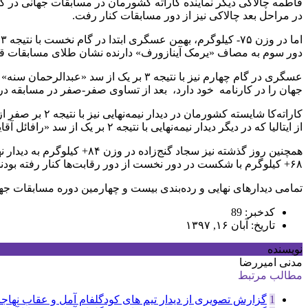
در مراحل بعد چالاکی نیز از دور مسابقات کنار رفت.
دور سوم به مصاف «یرمک آینازورف» دارنده نشان طلای مسابقات قهرمانی آسیا در سال ۲۰۱۵ رفت که در این دیدار 
عسگری در گام چهارم نیز با نتیجه ۳ بر
جهان را در کارنامه خود دارد، بعد از تساوی صفر-صفر در مسابقه در
از ایتالیا که در دیگر دیدار نیمه‌نهایی با نتیجه ۲ بر یک از سد «رافائل آقایف» دارنده ۵ نشان طلای مسابقات جهانی از آذربایجان گذشته بود، خواهد رفت.
۶۸+ کیلوگرم با شکست در دور نخست از دور رقابت‌ها کنار رفته بودند.
تمامی دیدارهای نهایی و رده‌بندی بیست و چهارمین دوره مسابقات جهانی کاراته روز شنبه ۱۹ آبان‌ماه در سالن «ویزینک» ش
کدخبر: 89
تاریخ: آبان ۱۶, ۱۳۹۷
نویسنده
مدنی امیررضا
مطالب مرتبط
1
گزارش تصویری از دیدار تیم های کودگلفام آمل و عقاب نهاجا