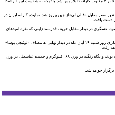
فاطمه چالاکی دیگر نماینده کاراته کشورمان در مسابقات جهانی در گام نخست وزن ۵۵- کیلوگرم به مصاف «ایرنا شاریخینا» رفت و با نتیجه ۵ بر ۳ مغلوب کاراته‌کا بلاروس شد. با توجه به شکست این کاراته‌کا
اما در وزن ۷۵- کیلوگرم، بهمن عسگری ابتدا در گام نخست با نتیجه ۳ بر یک از سد «ویلیام انگمن» از سوئد گذشت. او در دور دوم نیز با نتیجه ۸ بر صفر مقابل «فالی لی»از چین پیروز شد. نماینده کاراته ایران در
 نیمه‌نهایی شود. عسگری در دیدار مقابل حریف قدرتمند ژاپنی که نقره امیدهای
کاراته‌کا شایسته کشورمان در دیدار نیمه‌نهایی نیز با نتیجه ۲ بر صفر از سد «بسلان مروف» از روسیه گذشت تا به دیدار نهایی صعود کند. عسکری روز شنبه ۱۹ آبان ماه در دیدار نهایی به مصاف «لوئیجی بوسا»
همچنین روز گذشته نیز سجاد گنج‌زاده در وزن ۸۴+ کیلوگرم به دیدار نهایی و ذبیح‌الله پورشیب در وزن ۸۴- کیلوگرم به دیدار رده‌بندی راه یافته بودند و پگاه زنگنه در وزن ۶۸- کیلوگرم و حمیده عباسعلی در وزن