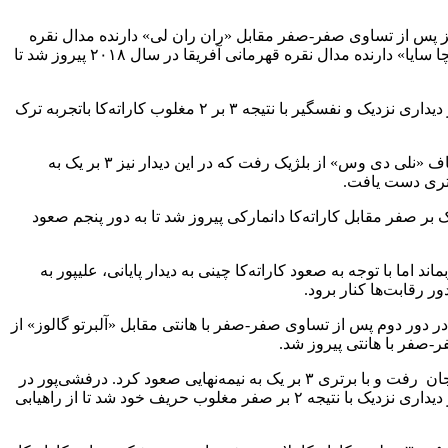
ز لیتوانی عبور کرد. او در دور دوم نیز پس از تساوی صفر-صفر مقابل «ران ران لی» دارنده مدال نقره
قهرمانی آسیا در سال ۲۰۱۸ در هانتی(با رای داوران) به برتری رسید. قهرمان شایسته کشورمان در دیدار سوم نیز با نتیجه ۳ بر یک مقابل «آیچا سایا» دارنده مدال نقره قهرمانی آفریقا در سال ۲۰۱۸ پیروز شد تا
بهمنیار در این مرحله نیز به مصاف « سراب اوزچلیک» قهرمان جهان در سال ۲۰۱۴ و دارنده مدال‌های طلا، نقره و برنز اروپا پیکار کرد که در دیداری نزدیک و نفسگیر با نتیجه ۳ بر ۲ مغلوب کاراته‌کا باتجربه ترک
همچنین در وزن ۶۱- کیلوگرم بانوان، رزیتا علیپور ابتدا با نتیجه ۶ بر صفر از سد «فریدا ابیوا» از آذربایجان گذشت. علیپور در مرحله بعد به مصاف «نلی دی وس» از بلژیک رفت که در این دیدار نیز ۳ بر یک به
تیجه یک بر صفر مقابل کاراته‌کا دانمارکی پیروز شد تا به دور پنجم صعود
شد تا از راهیابی به مرحله نیمه‌نهایی بازبماند اما با توجه به صعود کاراته‌کا چینی به دیدار پایانی، علیپور به
 رقابت‌ها کنار برود.
و در دور دوم پس از تساوی صفر-صفر با هانتی مقابل «آلبرتو گالوز» از
ر-صفر با هانتی پیروز شد.
نماینده کاراته کشورمان در وزن ۶۷- کیلوگرم در گام چهارم به مصاف «رفیض حسن‌اف» دارنده ۳ مدال برنز مسابقات کاراته وان از آذربایجان رفت و با برتری ۳ بر یک به نیمه‌نهایی صعود کرد. درفشی‌پور در
این مرحله نیز با «استیون داکاستا» دارنده برنز جهان، ۳ طلای کاراته وان، طلای اروپا و طلای امیدهای جهان و اروپا از فرانسه دیدار کرد و در دیداری نزدیک با نتیجه ۲ بر صفر مغلوب حریف خود شد تا از راهیابی