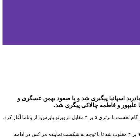
 قهرمانی جهان چهارشنبه شب در سالن ۱۵ هزار نفری «ویزینک» مادرید اسپانیا پیگیری شد و با صعود بهمن عسگری و
تا علیپور و فاطمه چالاکی پیگری شد.
در وزن ۶۰- کیلوگرم، امیر مهدی‌زاده در چهارمین حضور خود در مسابقات جهانی و پس از کسب دو مدال طلا و یک برنز جهان، کار خود را در گام نخست با برتری ۵ بر ۴ مقابل «روبرتو پایرس» از پاناما آغاز کرد.
نماینده وزن ۶۰- کیلوگرم کاراته کشورمان در دور سوم به مصاف «عبدالسلام امکناسی» دارنده مدال طلای قهرمانی آفریقا رفت و با نتیجه ۹ بر ۴ مغلوب شد تا با توجه به شکست نماینده مراکش در ادامه