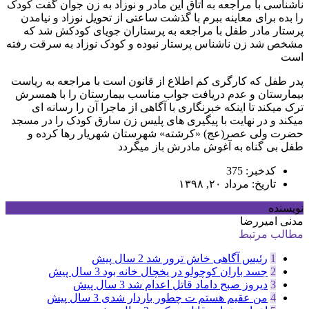
ناشناسی با مراجعه به اتاق این مادر و نوزاد به زن جوان گفت کودک
را بده برای معاینه ببرم با گذشت ساعتی از تحویل نوزاد و نیامدن
پرستار مادر طفل با مراجعه به پرستاران جویای کودکش شد که
مشخص شد زن ناشناس پرستار نبوده و کودک نوزاد به سرقت رفته
است
پدر طفل که کارگری کم اطلاع از قانون است با مراجعه به ریاست
بیمارستان و عدم دریافت جواب مناسب بیمارستان را با همسرش
ترک میکند تا اینکه خبرنگاری با آگاهی از ماجرا آن را رسانه ای
میکند و در نهایت با پیگیری های پلیس زن سارق کودک را در مسجد
حضرت ولی عصر(عج) «کرشته» شهرستان شهریار رها کرده و
طفل بی گناه به آغوش مادرش باز میگردد
کدخبر: 375
تاریخ: مرداد ۲۰, ۱۳۹۸
نویسنده
مدنی امیررضا
مطالب مرتبط
1
رئیس آگاهی خاش ترور شد
2 سال پیش
2
جسد باران کوچولو در یخچال خانه بود
3 سال پیش
3
دیروز صبح داماد قاتل اعدام شد
3 سال پیش
4
من عقیم هستم ت چطور باردار شدی
3 سال پیش