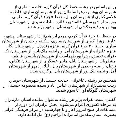
بر این اساس در رشته حفظ کل قرآن کریم، فاطمه نظری از
شهرستان بهشهر، زهرا سلطان پور از شهرستان ساری، فاطمه
غلامی‌کناری از شهرستان بابل، حفظ ۵جزء قرآن کریم، طوبی
پورمند از شهرستان قائمشهر، فائزه سادات سیدی از شهرستان
بهشهر و رقیه یخکشی از شهرستان بهشهر برتر شدند.
در حفظ ۱۰ جزء قرآن کریم، مریم ابراهیم‌نژاد از شهرستان بهشهر،
عارفه زهرا اکبری از شهرستان ساری، سکینه واحدیان از شهرستان
ساری، حفظ ۲۰ جزء قرآن کریم، فائزه زنده‌دل از شهرستان نکا،
فائزه علیزاده از شهرستان آمل و راضیه ملک‌پایین از شهرستان نکا،
-قرائت تحقیق، زهرا پورطهماسب از شهرستان بابلسر، فاطمه
منتظریان از شهرستان بابل، هاجر عسگری از شهرستان تنکابن،
ترتیل، راضیه رحیمی از شهرستان بابل، لیلا رادمهر از شهرستان
آمل و نجمه نیک پور از شهرستان بابل برگزیده شدند.
همچنین در رشته دعاخوانی، خدیجه حسینی از شهرستان جویبار،
زینب محمدنژاد از شهرستان عباس آباد و سیده معصومه حسینی از
شهرستان گلوگاه اول تا سوم شدند.
گفتنی است، نفرات برتر هر رشته به‌عنوان نماینده استان مازندران
به مرحله کشوری اعزام می‌شوند. بخش برادران این دوره از
مسابقات از صبح امروز آغاز و تا چهارشنبه در مرکز فرهنگی قرآنی
بصیرت آستان مقدس امامزاده ابراهیم (ع) آمل ادامه دارد.