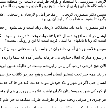
لاریجان،سرزمینی با استعداد و دارای ظرفیت بالاست.این منطقه مشاهی
خواستگاه علمای زیادی از جمله آشیخ زین العابدین حبیبی،آیت الله غ
سپس دکتر منصوری لاریجانی از مفاخر آمل و لاریجان،در سخنانی،علامه جو
بگذرد تا بشود به عظمت کار ایشان پی برد.
دکتر منصوری ادامه داد: مشکلات لاریجان زیاد است و نمی‌شود از حض
است که ربا با بانکهای ما آشتی کرده است آیا این وارونگی نیست؟
سپس علامه جوادی آملی حاضران در جلسه را به سخنانی مهمان کردند
در سوره مبارکه انفال خداوند می فرماید پیامبر آمده که شما را زنده
الان هیچ فرشی در دنیا گران تر از ابریشم نیست در حالیکه همین ابر
در دنیا همه چیز تحت تسخیر انسان است و هیچ چیز در کائنات حق سرک
انسان حتی اگر در شهر و بلاد خودش نتواند خدمت کند هر جا که خد
از کوچکی شهر و روستایتان نگران نباشید علامه سهروردی هم از منط
هر چیزی در ظرفی ریخته شود از ظرفیت ظرف میکاهد به جز علم که به
حضرات دریا و کوه و جنگل در منطقه زرخیز لاریجان در خدمت شماست