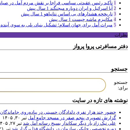
1
تأکید رئیس عقیدتی سیاسی فراجا بر نقش مردم آمل در صیان
2
آیا اسرائیل و ایران دوباره میجنگند
1 سال پیش
3
تاریخچه هشدارهای بی اساس نتانیاهو
1 سال پیش
4
مکانیزم ماشه چیست
1 سال پیش
5
میراث آمل برای جهان اسلام؛ تشکیل بنیاد، پلی به سوی آینده
نظرات
دفتر مسافرتی پروا پرواز
جستجو
جستجو
برای:
نوشته های تازه در سایت
حضور چند هزار نفری دلدادگان حسینی در پیاده‌روی جاماندگان 
گزارش تصویری پنجم صفر در مسجد جامع آمل
تیر ۳۰, ۱۴۰۵
علی نیک زاد بار دیگر سکاندار بسیج رسانه آمل شد
تیر ۲۷, ۱۴۰۵
دوره تخصصی چابکی سازمان در دانشگاه فذا برگزار شد
تیر ۲۱, ۱۴۰۵