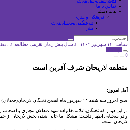
اخبار آمل و مازندران
تماس با ما
همه دسته
فرهنگی و هنری
فرهنگ بومی مازندران
هنر
سیاسی
۱۴ شهریور ۱۴۰۲ - 3 سال پیش
زمان تقریبی مطالعه: 2 دقیقه
کپی شد!
0
منطقه لاریجان شرف آفرین است
آمل امروز:
صبح امروز سه شنبه ۱۴ شهریور ماه،انجمن نخبگان لاریجان(همدلان) با حضور در بیت حضرت علامه جوادی آملی در منطقه احمد آباد دماوند با ایشان دیدار و گفتگو کردند.
در این دیدار که نخبگان،علاما،خانواده شهدا،فعالان مجازی و اصحاب ر
و در سخنانی اظهار داشت: مشکل ما خالی شدن بخش لاریجان از جمعیت
لاریجان است.