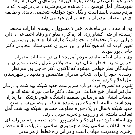
دکتر عبدالعلی تقی زاده درباره تغییرات روسای برخی از ادارات
شهرستان آمل توضیح داد : نماینده مردم شریف آمل برعهدی که با
مردم بسته، پایبند است و نگاه خود خواهانه شخصی، باندی و طایفه
ای در انتصاب مدیران را جفا بر این عهد می داند.
وی ادامه داد: در ماه های اخیر ۷ مسوول ، روسای ادارات محیط
زیست، اراضی کشاورزی، اداره کار ، تعاون و رفاه اجتماعی ، اداره
دارایی، مرکز تحقیقات برنج، دانشگاه آزاد، اداره تعاون روستایی
تغییر کرده اند که هیچ کدام از این عزیزان عضو ستاد انتخاباتی دکتر
حاجی پور نبودند .
وی با بیان اینکه نماینده مردم آمل دخالتی در انتصابات مدیران
اجرایی ندارد، خاطر نشان کرد : معمولا در عزل و نصب مدیران از
نمایندگان نظر خواهی میشود که تاکنون دکتر حاجی پور هم نظر
ارشادی خود را برای انتخاب مدیران متخصص و متعهد در شهرستان
آمل اعلام کرده است.
تقی زاده تصریح کرد :درباره سرپرست جدید شبکه بهداشت و درمان
آمل نیز ایشان هیچ فعالیتی در ستاد دکتر حاجی پور نداشته اند و
انتصاب ایشان هم براساس تصمیم دانشگاه علوم پزشکی مازندران
بوده است ، البته تا جاییکه من شنیده ام دکتر رمضانی سرپرست
جدید شبکه ۸سال در یک حوزه معاونت حساس شبکه بهداشت آمل
فعالیت داشته اند و رزومه و تجربه خوبی دارند.
وی اضافه کرد : مبنای دکتر حاجی پور ، خدمت به مردم در راستای
اهداف انقلاب اسلامی ونظام جمهوری اسلامی؛ منویات مقام معظم
رهبری ومدیریت جهادی است و در این راه قطعا از هر مدیر