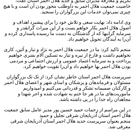
تکریم و معارفه مدیران سابق و جدید هلال احمر استان گفت:
خاصیت جمعیت هلال احمر به داوطلب محور بودن آن است و با هیچ
چیزی نمی‌توان خدمات این بزرگواران را سنجید.
وی ادامه داد: نهایت سعی و تلاش خود را برای پیشبرد اهداف و
اصول هلال احمر بکار خواهم بست و از این میراث گرانقدر و
سرمایه گرانبها که از گذشتگان به دست ما رسیده پاسداری کرده و
آن‌را به آیندگان تحویل خواهیم داد.
منجم تاکید کرد: ما در جمعیت هلال احمر به نژاد و تبار و آئین، کاری
نخواهیم داشت و فارغ از تیره و تبار به تسکین آلام بشری خواهیم
پرداخت و به سرمایه اعتماد عمومی و ارزش اجتماعی و مردمی
بودن هلال احمر بها خواهیم داد و آن‌را تقویت خواهیم کرد.
سرپرست هلال احمر استان خاطر نشان کرد: از تک تک بزرگواران
مسئولان و فرماندهان و پزشکان و امنای شهر و اعضای هلال احمر
و کارکنان صمیمانه تشکر و قدردانی می‌کنیم و امیدواریم
مأموریت‌های ما در هر جا ختم به شهادت شده و اجر شهدا و
مجاهدان راه خدا را در پی داشته باشد.
در این مراسم از زحمات حمید حسین پور مدیر عامل سابق جمعیت
هلال احمر استان آذربایجان شرقی تجلیل و حمید
منجم بعنوان سرپرست جدید هلال احمر استان آذربایجان شرقی
معرفی شد.