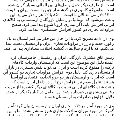
است. از طرف دیگر حمل و نقل‌های بین المللی بسیار گران شده
است. بطوریکه کانتینری در گذشته از چین به سمت ایران با قیمت
۱۲۰۰ دلار می‌آمد الان با قیمت ۸۵۰۰ یا ۱۲ هزار دلار می‌آید. این
باعث می‌شود که اتوماتیک‌وار تمایل بازرگانان ارمنستانی به کالاهای
ایرانی افزایش یابد. اگر بیماری کرونا شیوع پیدا نمی‌کرد، سطح
مراودات تجاری دو کشور افزایش چشمگیری پیدا می‌کرد.
وی در ادامه تصریح کرد: با این حال من فکر می‌کنم امسال به یک
رکورد جدید و بارز در مراودات تجاری ایران و ارمنستان دست پیدا
می‌کنیم. که با ارقام سال‌های گذشته اختلاف معناداری پیدا می‌کند.
رییس اتاق مشترک بازرگانی ایران و ارمنستان خاطرنشان کرد:
عمده دلیل این موضوع این است که ارمنستان واردات کالاهای
ترکیه را ممنوع کرده است و ایران می‌تواند نقش بیشتری در بازار
ارمنستان بازی کند. دلیل دوم افزایش مراودات تجاری دو کشور این
است که ایران و ارمنستان هر دو جزو اتحادیه اقتصادی اوراسیا
هستند. عامل سوم نیز افزایش نرخ ارز در داخل ایران است که
باعث شده کالاهای ایرانی نسبت به کالاهای دیگر کشورها از مزیت
رقابتی بیشتری برخوردار باشند. این تعامل در کنار یکدیگر از عمده
دلایل افزایش صادرات به ارمنستان هستند.
وی در مورد آمار مبادلات تجاری ایران و ارمنستان بیان کرد: آمار
گمرک در مورد میزان مبادلات تجاری هنوز منتشر نشده اما با این
که تنها شش ماه از سال گذشته فکر می‌کنم که تاکنون بیش از از