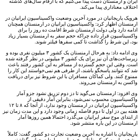
ایران و ارمنستان دست پیدا می‌کنیم که با ارقام سال‌های گذشته
اختلاف معناداری پیدا می‌کند.
هرویک یاریجانیان در مورد آخرین وضعیت واکسیناسیون ایرانیان در
ارمنستان اظهار کرد: واکسیناسیون ایرانیان در ارمنستان همچنان
ادامه دارد ولی دولت ارمنستان شرط اقامت ده روز را برای
واکسیناسیون قرار داده چرا‌که حجم سفر به ارمنستان بسیار زیاد
بود، این شرط را گذاشت تا کمی سفرها فیلتر شوند.
وی ادامه داد: به هرحال ارمنستان یک کشور ۳ میلیون نفری بوده و
زیرساخت‌های آن نیز برای یک کشور ۳ میلیونی در نظر گرفته شده
است. وقتی این حجم گسترده از مسافر به این کشور رفتند باعث
شد که نتوانند پاسخگو باشند، از طرفی هم نمی‌خواستند این کار را
ممنوع کنند. ولی کماکان مسافران با این شروط نیز برای دریافت
واکسن به ارمنستان می‌روند.
وی افزود: ارمنستان می‌گوید تا دز دوم تزریق نشود جزو آمار
واکسیناسیون محسوب نمی‌شود، بنابراین آمار دقیقی از
واکسیناسیون ایرانیان در ارمنستان وجود ندارد، از آنجا که ۸ تا ۱۲
هفته بین دز اول تا دوم فاصله زمانی وجود دارد و این مدت‌ زمان نیز
از ابتدای موج سفر ایرانیان می‌گذرد احتمالا همین روزها آمار
ارمنستان در این باره منتشر شود.
یاریجانیان با اشاره به آخرین وضعیت تجارت دو کشور گفت: کاملاً
مشخص است که کرونا تأثیر خود را بر مراودات جهانی گذاشته