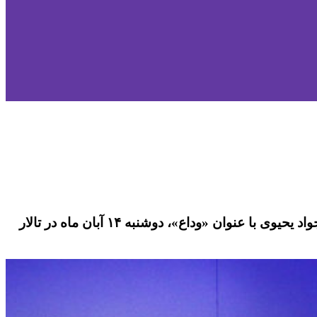
کنسرت عاشورایی ارکستر ملی ایران به مدیریت هنری فریدون شهبازیان و خوانندگی حسام الدین سراج و به روایت جواد یحیوی با عنوان «وداع»، دوشنبه ۱۴ آبان ماه در تالار