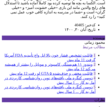
است. الکسا به بچه ها توصیه کرده بود کاملاً آماده باشید تا استدلال
های رایج والدین مانند این بازی «خیلی خشونت آمیز» و «خیلی
گران» است و «شما در مدرسه به اندازه کافی خوب عمل نمی
کنید» را رد کنند.
کدخبر: 40405
تاریخ: آبان ۳۰, ۱۴۰۰
نویسنده
محمود زمانی
مطالب مرتبط
1
قابلیت تشخیص فشار خون بالا اپل واچ تأییدیه FDA آمریکا
گرفت
11 ماه پیش
2
ویندوز ۱۱ هم‌بستگی کامپیوتر و موبایل را بیشتر از همیشه
می‌کند
12 ماه پیش
3
قابلیت مخفی و حذف‌شده GTA ۵ لو رفت
12 ماه پیش
4
دومین کنگره ملی یافته‌های نوین روان‌شناسی کاربردی در
آمل به کار ...
1 سال پیش
5
دومین کنگره ملی یافته‌های نوین روان‌شناسی کاربردی در
آمل به کار ...
1 سال پیش
نظرات