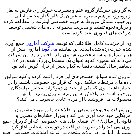
به گزارش خبرنگار گروه علم و پیشرفت خبرگزاری فارس به نقل
از رویترز، ابراهیم سمیره به عنوان یک قانونگذار مجلس ایالتی
ویرجینیا، مسائل مربوط به حریم خصوصی اینترنت را مطالعه کرده
و درباره نحوه تنظیم و مدیریت مجموعه داده های شخصی توسط
شرکت های فناوری بحث کرده است.
وی از جزئیات کامل اطلاعاتی که توسط
شرکت آمازون
جمع آوری
شده حیرت زده شده است. این نماینده
می گوید
آمازون بیش از
هزار شماره تماس شخصی تلفن وی را در اختیار دارد. این شرکت
می داند که سمیره که به عنوان یک مسلمان بزرگ شده، در ۱۷
دسامبر سال گذشته دقیقاً به کدام بخش از قرآن گوش داده بود.
آمازون تمام سوابق جستجوهای این فرد را ثبت کرده و کلیه سوابق
داده های مرتبط با سلامتی وی که قرار بود خصوصی باشند، را در
اختیار داشت. وی که یکی از اعضای دموکرات مجلس نمایندگان
ویرجینیا است در واکنش به این رویه آمازون پرسید: آیا آنها
محصولات می فروشند یا از مردم عادی جاسوسی می کنند؟
این شرکت مجموعه وسیعی از اطلاعات را در مورد مشتریان
آمریکایی خود جمع آوری می کند و پس از فشارهای قضایی و
قانونی از سال ۲۰۱۸، افشای داده های خصوصی که از کاربران جمع
آوری می کند را در صورت دریافت درخواست اشخاص آغاز کرد.
مشتریان آمازون در ایالات متحده می توانند اطلاعات خصوصی جمع