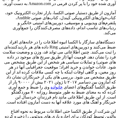
آوری شده خود را با پر کردن فرمی در Amazon.com به دست آورند.
آمازون از طریق دستیار صوتی الکسا، بازار تجارت الکترونیک خود،
کتاب‌خوان‌های الکترونیکی کیندل، کتاب‌های صوتی Audible،
پلتفرم‌های ویدیویی و موسیقی، دوربین‌های امنیتی خانگی و
ردیاب‌های تناسب اندام، داده‌های مصرف‌کنندگان را جمع‌آوری
می‌کند.
دستگاه‌های سازگار با الکسا انبوه اطلاعات را در خانه‌های افراد
ضبط می‌کنند و دوربین‌های امنیتی Ring داده های هر بازدیدکننده‌ای
را ثبت می‌کنند. چنین اطلاعاتی می تواند قد، وزن و وضعیت سلامت
فرد را نشان دهد. قومیت آنها (از طریق سرنخ های موجود در داده
های صوتی) و تمایلات سیاسی هر شخص از این طریق مشخص می
شود. عادات خواندن و خرید افراد؛ موقعیت جغرافیایی آنها در هر
روز معین، و گاهی اوقات اینکه با چه کسی ملاقات کرده اند از این
طریق مشخص می شود. بررسی های یکی از خبرنگاران نشان داد
که آمازون بین دسامبر ۲۰۱۷ تا ژوئن ۲۰۲۱ بیش از ۹۰۰۰۰ بار از
طریق الکسا گفتگوهای اعضای
خانواده
وی را ضبط و جمع آوری
کرده که به معنای ضبط به طور متوسط روزانه ۷۰ موردگفتگو
است. از این طریق اطلاعاتی مانند نام فرزندان خردسال این
خبرنگار و آهنگ های مورد علاقه آنها به دست آمازون افتاده است.
این شرکت از طریق الکسا حتی اطلاعات مربوط به نحوه اقناع
والدین توسط کودکان برای اجاره بازی های ویدئویی را ذخیره کرده