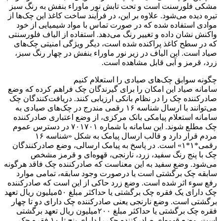
مشکی فلورسنت است و تحت تابش نور ماوراء بنفش به رنگ سبز
تیره دیده می‌شود. علاوه بر این، در فرآیند ساخت کاغذ این چک‌ها از
موادی استفاده شده که در صورت تماس با مواد شیمیایی از خود
واکنش نشان داده و تغییر رنگ می‌دهد. استفاده از الیاف فلورسنتی
که در سطح کاغذ پراکنده شده‌ است، دیگر ویژگی امنیتی چک‌های
صیاد است. این الیاف در زیر نور ماوراء بنفش در چهار رنگ سبز،
زرد، قرمز و آبی قابل مشاهده است.
چگونه سوابق چک‌های صیادی را استعلام کنیم
سامانه صیاد این امکان را برای گیرندگان چک فراهم کرده که وضع
صادر‌کننده چک را در نظام بانکی ارزیابی کنند. دریافت‌کنندگان چک
می‌توانند با ارسال شناسه ۱۶ رقمی مندرج در چک‌های صیادی به
سامانه استعلام پیامکی بانک مرکزی، از وضع اعتباری صادرکننده
چک مطلع شوند. این سامانه با شماره ۷۰۱۷۰۱ در دسترس عموم
مردم قرار دارد و قالب ارسال پیامک به شکل «شناسه ۱۶
رقمی*۱*۱» است. در پاسخ به پیامک ارسالی، وضع صادرکنندگان
چک با پنج رنگ سفید، زرد، نارنجی، قهوه‌ای و قرمز مشخص
می‌شود. وضع سفید به این معناست که صادرکننده چک فاقد هرگونه
سابقه چک برگشتی است یا درصورت وجود سابقه، تمامی موارد
رفع سوء اثر شده است. وضع زرد حاکی از این است که صادرکننده
چک دارای یک فقره چک برگشتی یا حداکثر مبلغ ۵۰‌میلیون ریال تعهد
برگشتی است. وضع نارنجی یعنی صادرکننده چک دارای دو تا چهار
فقره چک برگشتی یا حداکثر مبلغ ۲۰۰‌میلیون ریال تعهد برگشتی
است. وضع قهوه‌ای صادرکننده چک را دارای پنج تا ۱۰ فقره چک