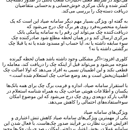
کمتر شده و بانک مرکزی خوش‌حسابی و بدحسابی متقاضیان
دریافت دسته‌چک را بررسی می‌کند.
به گفته او، ویژگی بسیار مهم دیگر سامانه صیاد این است که یک
شماره منحصربه‌فرد روی هر برگ چک درج می‌شود که
دریافت‌کننده چک می‌تواند این رقم را به سامانه پیامکی بانک
مرکزی ارسال کند و در همان لحظه مطلع شود صادر‌کننده چک
سوء سابقه داشته یا نه، آیا حساب او مسدود شده یا نه یا قبلا چک
برگشتی داشته یا نه؟
کلوری افزود:«اگر مشکلی وجود داشته باشد همان لحظه گیرنده
متوجه می‌شود و می‌تواند قبل از اینکه چک را دریافت کند، معامله را
قطعی نکند و این اطمینان نسبی به افراد می‌دهد که اولا اصالت چک
اطمینان‌بخش است و بعد وضع صاحب چک استعلام شده است.»
با استقرار سامانه صیاد، اندازه و فرمت برگ چک برای همه بانک‌ها
یکسان و اطلاعات هویتی صاحب چک به همراه شناسه استعلام در
قالب بارکد دوبعدی روی چک درج می‌شود که این موضوع امکان
سوءاستفاده‌های احتمالی را کاهش می‌دهد.
ویژگی‌های سامانه صیاد
یکی از مهمترین ویژگی‌های سامانه صیاد کاهش تنش اعتباری و
افزایش قدرت نظارت بر فرآیند صدور چک‌هاست. با فعال شدن این
سامانه عملا در بخش اعتبار پرداختی امکان رصد جریان چک‌ها وجود