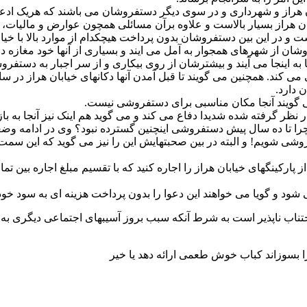
ز و شهرداری و در سوی دیگر دستفروشان می باشند که هریک ادعا و د
بان هراز بسیار بالاست و علاوه برآن مسائلی همچون عوارض و مالیات
 و در این بین دستفروشان بدون پرداخت هیچکدام از موارد بالا با خیال
شان از شهرهای همجوار به آمل می ایند و بسیاری از آنها خود مغازه دا
به اینجا می آیند و بیشترشان از روی بیکاری و از سر اجبار به دستف
 می کند. همچنین می گویند تا قبل آمدن آنها دکانهای خیابان هراز در 
 دارد.
ی گویند آنجا مکان مناسبی برای دستفروشی نیست.
نظر گرفته شده شدیدا دفاع می کند و می گوید هم اینک نیز آنجا به ب
 چرا تا ده سال پیش دستفروشی اینچنین گسترده نبود؟ وی در ادامه و
تفروشی شویم! و البته در بین صحبتهایش این را نیز می گوید که این س
از پارکینگهای خیابان هراز را اجاره کنید که با تقسیم مبلغ اجاره بی
ود و گویا می خواهند این دعوا را بدون پرداخت هزینه ای به سود خود ب
ناپذیر است به شرط آنکه سبب بروز آسیبهای اجتماعی دیگری به دلیل 
 را بسوزاند کباب خوش طعمی ارائه دهد یا خیر