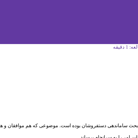
 دقیقه
حث ساماندهی دستفروشان بوده است. موضوعی که هم موافقان و هم مخال
ن امر را به سرانجام برساند.