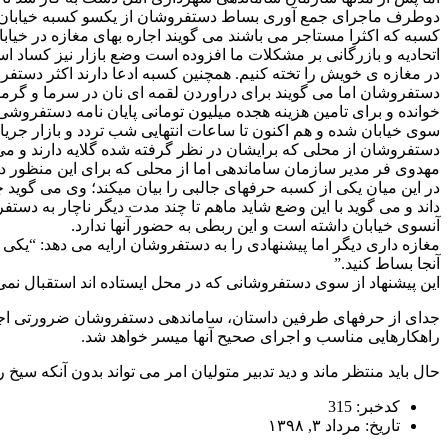
دوطرف ماجرای جمع آوری بساط دستفروشان از یکسو کسبه خیابان هرا
کسبه که اکثرا مستاجر می باشند می گویند اجاره بهای مغازه در خیا
اتحادیه و بازرگانی بر مشکلات ما افزوده است وضع بازار نیز کساد است
در مغازه ی خویش را تخته کنیم. همچنین کسبه ادعا دارند اکثر دستفرو
دستفروشان اما می گویند برای دراوردن لقمه ای نان در سرما و گرما 
خوانده و برای تامین هزینه هجده میلیون تومانی پایان نامه دستفروشی
سوی خیابان شده و هم اکنون تا ساعات انتهایی شب تردد و بازار جریان
دستفروشان از محلی که برایشان در نظر گرفته شده گلایه دارند و م
مهدوی فر مدیر سازمان ساماندهی اما از محلی که برای این منظور در 
در این میان یکی از کسبه حرفهای جالبی را بیان میکند؛ وی می گوید
داند و می گوید با این وضع شاید ماهم تا چند مدت دیگر ناچار به دس
آنسوی خیابان داشته است و این ربطی به حضور آنها ندارد.
مغازه داری دیگر اما پیشنهادی را به دستفروشان ارایه می دهد: “یکی 
آنجا بساط کنید.”
این پیشنهاد از سوی دستفروشانی که در محل ایستاده اند استقبال نمی ش
جدای از حرفهای طرفین داستان، ساماندهی دستفروشان ضرورتی اجتناب 
راهکارهایی مناسب و اجرای صحیح آنها میسر خواهد شد.
حال باید منتظر ماند و دید تدبیر متولیان امر می تواند بدون آنکه سیخ
کدخبر: 315
تاریخ: مرداد ۳, ۱۳۹۸