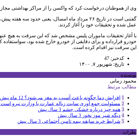
وی از هموطنان درخواست کرد که واکسن را از مراکز بهداشتی مجاز د
گفتنی است در تاریخ ۲۶ مرداد ماه امسال، یعنی حدود سه هفته پیش، خبری در مورد سرقت واکسن
عمل شده و تحقیقات خود را آغاز کردند.
با آغاز تحقیقات ماموران پلیس مشخص شد که این سرقت به هیچ عنوان
خودرو قرارداده و برای دقایقی از خودرو خارج شده بود، سواستفاده 
این سرقت نیز اقدام کرده است.
کدخبر: 47
تاریخ: شهریور ۷, ۱۴۰۰
نویسنده
محمود زمانی
مطالب مرتبط
1
افزایش دما چگونه باعث آسیب به مغز می‌شود؟
12 ماه پیش
2
مسئولیت جمع آوری سایت زباله عمارت با وزارت نیرو است
3
همه چیز درباره خشکی چشم
3 سال پیش
4
دیگه شیر موز نخور
3 سال پیش
5
شرایط خرید سابقه بیمه تامین اجتماعی
3 سال پیش
نظرات