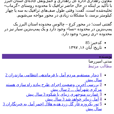
معاون راهداری اداره کل راهداری و حمل‌ونقل جاده‌ای استان البرز
با تأکید بر اینکه در حال حاضر ترافیک تا محدوده روستای «گرماب»
تخلیه‌شده است، گفت: وقتی طول صف‌های ترافیک به سه یا چهار
کیلومتر برسد، با مشکلات زیادی در محور مواجه می‌شویم.
گفتنی است؛ در محور کرج – چالوس محدوده استان البرز یک
پمپ‌بنزین در محدوده «نسا» وجود دارد و یک پمپ‌بنزین سیار نیز در
محدوده «ری زمین» وجود دارد.
کدخبر: 85
تاریخ: آبان ۱۶, ۱۳۹۷
نویسنده
مدنی امیررضا
مطالب مرتبط
1
دیدار مستقیم مردم آمل با فرماندهی انتظامی مازندران
2
سال پیش
2
بررسی آخرین وضعیت اجرای طرح پیاده راه سازی هسته
مرکزی شهرآمل ...
2 سال پیش
3
عمارت منوچهری زیبای با شکوه
3 سال پیش
4
آمل زیباتر خواهد شد
3 سال پیش
5
تور یکروزه غار گل زرد هدیه هلال احمر آمل به خبرنگاران
3
سال پیش