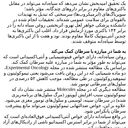
یک تحقیق امیدبخش نشان می‌دهد که سیاه‌دانه می‌تواند در مقابل
باکتری‌های مقاوم در برابر داروهای چندگانه، مؤثر باشد؛
سوپرباگ‌های (ابرمیکروب‌ها) سرسختی که تبدیل به تهدیدات
بالقوه‌ای برای سلامت عمومی شده‌اند. تحقیقات انجام شده در
دانشکده پزشکی جواهر لعل نهرو، اثربخشی روغن سیاه دانه را در
برابر ۱۴۴ باکتری مورد آزمایش قرار داد. اغلب این باکتری‌ها به
چندین آنتی‌بیوتیک کاملاً مقاوم بودند. نود و هفت تا از این باکتری‌ها
توسط سیاه‌دانه متوقف شدند.
به شما در مبارزه با سرطان کمک می‌کند
روغن سیاه‌دانه، دارای خواص فیتوشیمیایی و آنتی‌اکسیدانی است که
می‌تواند به طور مؤثر به شما در مبارزه علیه سرطان کمک کند.
براساس یک مطالعه منتشر شده در مجله Experimental Oncology،
دو ماده شیمیایی که در این روغن یافت می‌شود یعنی تیموکوئینون و
تیموهیدروکوئینون در طی مطالعه، موجب کاهش ۵۲ درصدی در
سلول‌های سرطانی تومور شد.
مطالعه دیگری که در مجله Molecules منتشر شد، نشان داد که
تیموکوئینون سبب افزایش آپوپتوز (مرگ سلول‌های برنامه‌ریزی
شده) در سرطان سینه، لوسمی و سلول‌های تومور مغزی می‌شود.
علاوه بر این، خواص ضدالتهابی تیموکوئینون می‌تواند مانع پیشرفت
سرطان پانکراس شود.
در واقع سیاه‌دانه دارای خواص آنتی‌اکسیدانی فوق‌العاده‌ای است که
می‌تواند از شما در برابر استرس اکسیداتیو ناشی از رادیکال‌های آزاد
در بدن محافظت کند.