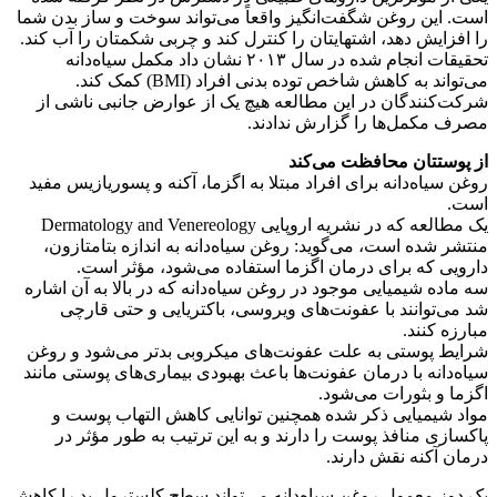
است. این روغن شگفت‌انگیز واقعاً می‌تواند سوخت و ساز بدن شما
را افزایش دهد، اشتهایتان را کنترل کند و چربی شکمتان را آب کند.
تحقیقات انجام شده در سال ۲۰۱۳ نشان داد مکمل سیاه‌دانه
می‌تواند به کاهش شاخص توده بدنی افراد (BMI) کمک کند.
شرکت‌کنندگان در این مطالعه هیچ یک از عوارض جانبی ناشی از
مصرف مکمل‌ها را گزارش ندادند.
از پوستتان محافظت می‌کند
روغن سیاه‌دانه برای افراد مبتلا به اگزما، آکنه و پسوریازیس مفید
است.
یک مطالعه که در نشریه اروپایی Dermatology and Venereology
منتشر شده است، می‌گوید: روغن سیاه‌دانه به اندازه بتامتازون،
دارویی که برای درمان اگزما استفاده می‌شود، مؤثر است.
سه ماده شیمیایی موجود در روغن سیاه‌دانه که در بالا به آن اشاره
شد می‌توانند با عفونت‌های ویروسی، باکتریایی و حتی قارچی
مبارزه کنند.
شرایط پوستی به علت عفونت‌های میکروبی بدتر می‌شود و روغن
سیاه‌دانه با درمان عفونت‌ها باعث بهبودی بیماری‌های پوستی مانند
اگزما و بثورات می‌شود.
مواد شیمیایی ذکر شده همچنین توانایی کاهش التهاب پوست و
پاکسازی منافذ پوست را دارند و به این ترتیب به طور مؤثر در
درمان آکنه نقش دارند.
یک دوز معمول روغن سیاه‌دانه می‌تواند سطح کلسترول بد را کاهش