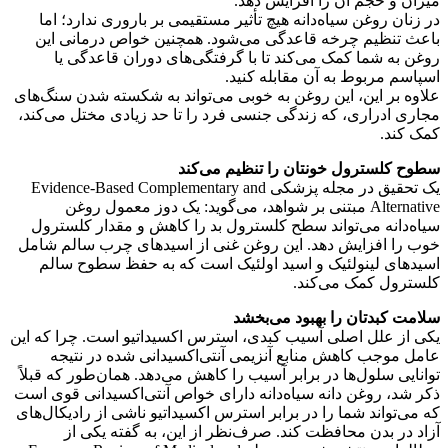
میزان و حجم آن را افزایش دهد.
در زنان روغن سیاه‌دانه هیچ تأثیر مستقیمی بر باروری ندارد؛ اما
باعث تنظیم چرخه قاعدگی می‌شود. همچنین خواص درمانی این
روغن به شما کمک می‌کند تا با گرفتگی‌های دوران قاعدگی یا
اسپاسم مربوط به آن مقابله کنید.
علاوه بر این، این روغن به خوبی می‌تواند به شکسته شدن سنگ‌های
مجاری ادراری، که زندگی جنسی فرد را تا حد زیادی مختل می‌کند،
کمک کند.
سطوح کلسترول خونتان را تنظیم می‌کند
یک تحقیق در مجله پزشکی Evidence-Based Complementary and
Alternative مبتنی بر شواهد، می‌گوید: یک دوز معمول روغن
سیاه‌دانه می‌تواند سطح کلسترول بد را کاهش و مقدار کلسترول
خوب را افزایش دهد. این روغن غنی از اسیدهای چرب سالم شامل
اسیدهای لینولئیک و اسید اولئیک است که به حفظ سطوح سالم
کلسترول کمک می‌کند.
سلامت کبدتان را بهبود می‌بخشد
یکی از علل اصلی آسیب کبدی، استرس اکسیداتیو است. چرا که این
عامل موجب کاهش منابع آنزیمی آنتی‌اکسیدانی شده در نتیجه
توانایی سلول‌ها در برابر آسیب را کاهش می‌دهد. همان‌طور که قبلاً
ذکر شد، روغن دانه سیاه‌دانه دارای خواص آنتی‌اکسیدانی قوی است
که می‌تواند شما را در برابر استرس اکسیداتیو ناشی از رادیکال‌های
آزاد در بدن محافظت کند. صرف‌نظر از این، به گفته یکی از