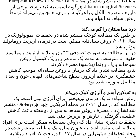
مطالعات منتشر شده در مجله European Review of Medical and
Pharmacological Sciences، هرگونه آسیب به کبد توسط برخی از
داروها، مصرف الکل و یا هرگونه بیماری، همچنین می‌تواند توسط
روغن سیاه‌دانه التیام یابد.
درد مفاصلتان را کم می‌کند
بر طبق یک مطالعه کوچک منتشر شده در تحقیقات ایمونولوژیک در
سال ۲۰۱۶، روغن سیاه‌دانه ممکن است در درمان آرتریت روماتوئید
مؤثر باشد.
در این مطالعه به صورت تصادفی ۴۳ زن مبتلا به آرتریت روماتوئید
خفیف تا متوسط، به مدت یک ماه هر روز یک کپسول روغن
سیاه‌دانه و یا دارونما (پلاسبو) مصرف کردند.
نتایج مطالعه نشان داد که درمان با روغن سیاه‌دانه موجب کاهش
چشمگیری در علائم آرتروز، سطح شاخص‌های التهابی خون و تعداد
مفاصل متورم، شده بود.
به تسکین آسم و آلرژی کمک می‌کند
روغن سیاه‌دانه یک درمان نویدبخش برای آلرژی بینی است. یک
مطالعه که در سال ۲۰۱۱ در مجله آمریکایی Otolaryngology منتشر
شد نشان داد مصرف روغن سیاه‌دانه پس از دو هفته باعث کاهش
عطسه، گرفتگی، خارش و آبریزش بینی شد.
تحقیقات دیگری نشان داد که روغن سیاه‌دانه ممکن است برای افراد
مبتلا به آسم مفید باشد. به عنوان مثال، یک مطالعه منتشر شده در
مجله تحقیقات فیتوتراپی در سال ۲۰۱۷ دریافت که افراد مبتلا به