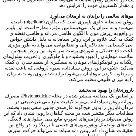
و مقدار کلسترول خوب را افزایش دهد
موهای سالمی را برایتان به ارمغان می‌آورد
روغن سیاه‌دانه حاوی پلیمری است که نیگلون (nigellone) نامیده
می‌شود و به عنوان یک آنتی‌هیستامین مؤثر، مطرح است. این پلیمر
در واقع به ریزش موی با الگوی طاسی مردانه و طاسی نقطه‌ای
کمک می‌کند. علاوه بر این، روغن سیاه‌دانه به دلیل داشتن خواص
آنتی‌اکسیدانی، ضد باکتریایی و ضدالتهابی، می‌تواند به طور مؤثری
باعث دفع خشکی و شوره‌ی پوست سر شود. این روغن همچنین
سلامت موهایتان را بهبود بخشیده و با جلوگیری از تخریب سلول‌های
رنگدانه در فولیکول‌های مویتان به پیشگیری از سفید شدن آن کمک
می‌کند. علاوه بر این، روغن سیاه‌دانه، سبوم (روغنی که باعث تغذیه
و مرطوب کردن موهایتان می‌شود) تولید شده روی پوست سرتان
را به میزان طبیعی تنظیم می‌کند.
باروری‌تان را بهبود می‌بخشد
بر اساس یک مطالعه منتشر شده در مجله Phytomedicine، مصرف
روزانه روغن سیاه‌دانه می‌تواند کیفیت مایع منی غیرطبیعی در
مردان نابارور را بدون هیچ‌گونه عارضه‌ی جانبی منفی بهبود بخشد.
مطالعات دیگر منتشر شده در مجله گیاهان دارویی نشان داد که این
روغن می‌تواند بر پارامترهای اسپرم، مایع منی، سلول‌های لایدیگ،
اندام‌های تولیدمثل و هورمون‌های جنسی تأثیر بگذارد. در واقع این
تحقیقات نشان داد که روغن دانه سیاه‌دانه می‌تواند حرکت اسپرم،