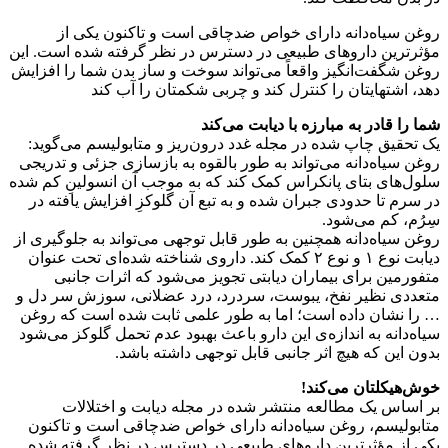
روغن سیاه‌دانه دارای خواص ضدچاقی است و تاکنون یکی از
مؤثرترین داروهای طبیعی در دسترس در نظر گرفته شده است. این
روغن شگفت‌انگیز واقعاً می‌تواند سوخت و ساز بدن شما را افزایش
دهد، اشتهایتان را کنترل کند و چربی شکمتان را آب کند
شما را قادر به مبارزه با دیابت می‌کند
یک تحقیق چاپ شده در مجله غدد درون‌ریز و متابولیسم می‌گوید:
روغن سیاه‌دانه می‌تواند به طور بالقوه به بازسازی جزئی و تدریجی
سلول‌های بتای پانکراس کمک کند که به موجب آن انسولینِ کم شده
در سرم تا حدودی جبران شده و به تبع آن گلوکزِ افزایش یافته در
سِرُم، کم می‌شود.
روغن سیاه‌دانه همچنین به طور قابل توجهی می‌تواند به جلوگیری از
دیابت نوع ۱ و نوع ۲ کمک کند. داروی شناخته شده‌ای تحت عنوان
متفورمین برای بیماران دیابتی تجویز می‌شود که اثرات جانبی
متعددی نظیر نفخ، یبوست، سردرد، درد عضلانی، سوزش سر دل و
… را نشان داده است؛ اما به طور علمی ثابت شده است که روغن
سیاه‌دانه به اندازه‌ی این دارو باعث بهبود عدم تحمل گلوکز می‌شود
بدون این که هیچ اثر جانبی قابل توجهی داشته باشد.
خوش‌هیکلتان می‌کند!
بر اساس یک مطالعه منتشر شده در مجله دیابت و اختلالات
متابولیسم، روغن سیاه‌دانه دارای خواص ضدچاقی است و تاکنون
یکی از مؤثرترین داروهای طبیعی در دسترس در نظر گرفته شده