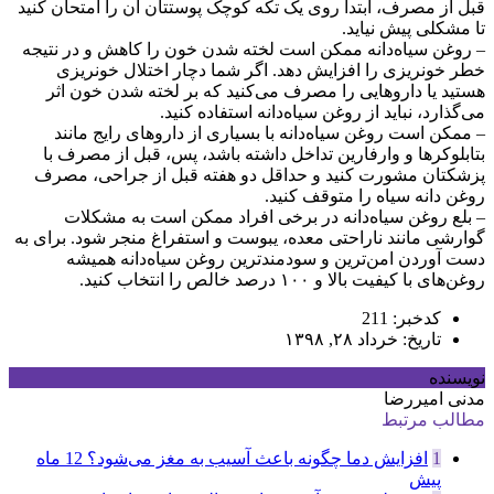
قبل از مصرف، ابتدا روی یک تکه کوچک پوستتان آن را امتحان کنید
تا مشکلی پیش نیاید.
– روغن سیاه‌دانه ممکن است لخته شدن خون را کاهش و در نتیجه
خطر خونریزی را افزایش دهد. اگر شما دچار اختلال خونریزی
هستید یا داروهایی را مصرف می‌کنید که بر لخته شدن خون اثر
می‌گذارد، نباید از روغن سیاه‌دانه استفاده کنید.
– ممکن است روغن سیاه‌دانه با بسیاری از داروهای رایج مانند
بتابلوکرها و وارفارین تداخل داشته باشد، پس، قبل از مصرف با
پزشکتان مشورت کنید و حداقل دو هفته قبل از جراحی، مصرف
روغن دانه سیاه را متوقف کنید.
– بلع روغن سیاه‌دانه در برخی افراد ممکن است به مشکلات
گوارشی مانند ناراحتی معده، یبوست و استفراغ منجر شود. برای به
دست آوردن امن‌ترین و سودمندترین روغن سیاه‌دانه همیشه
روغن‌های با کیفیت بالا و ۱۰۰ درصد خالص را انتخاب کنید.
کدخبر: 211
تاریخ: خرداد ۲۸, ۱۳۹۸
نویسنده
مدنی امیررضا
مطالب مرتبط
1
افزایش دما چگونه باعث آسیب به مغز می‌شود؟
12 ماه
پیش