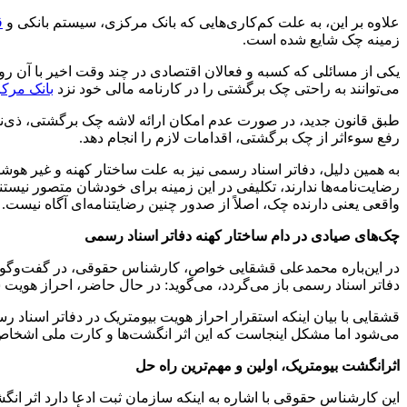
علاوه بر این، به علت کم‌کاری‌هایی که بانک مرکزی، سیستم بانکی و
ق
زمینه چک شایع شده است.
یکی از مسائلی که کسبه و فعالان اقتصادی در چند وقت اخیر با آن رو
می‌توانند به راحتی چک برگشتی را در کارنامه مالی خود نزد
بانک مرک
طبق قانون جدید، در صورت عدم امکان ارائه لاشه چک برگشتی،
ذی
‌
رفع
سوءاثر
از چک برگشتی، اقدامات لازم را انجام دهد.
به همین دلیل، دفاتر اسناد رسمی نیز به علت ساختار کهنه و
غیر هوشم
رضایت‌نامه‌ها ندارند، تکلیفی در این زمینه برای خودشان متصور نیست
واقعی یعنی دارنده چک، اصلاً از صدور چنین رضایت­نامه‌­ای آگاه نیست.
چک‌های صیادی در دام ساختار کهنه دفاتر اسناد رسمی
در این‌باره محمدعلی قشقایی خواص، کارشناس حقوقی، در گفت‌و‌گو ب
دفاتر اسناد رسمی باز می‌گردد، ‌می‌گوید: در حال حاضر، احراز هویت
قشقایی با بیان اینکه استقرار احراز هویت بیومتریک در دفاتر اسناد ر
می‌شود اما مشکل اینجاست که این اثر انگشت‌ها و کارت ملی اشخاص
اثرانگشت
بیومتریک، اولین و مهم‌
ترین
راه حل
این کارشناس حقوقی با اشاره به اینکه سازمان ثبت ادعا دارد
اثر ان