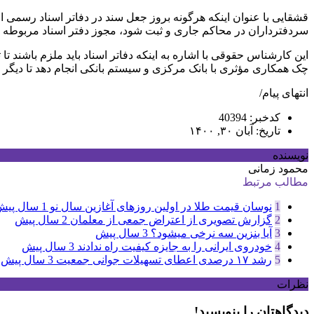
قشقایی با عنوان اینکه هرگونه بروز جعل سند در دفاتر اسناد رسمی ا
سردفترداران در محاکم جاری و ثبت شود، مجوز دفتر اسناد مربوطه بل
این کارشناس حقوقی با اشاره به اینکه دفاتر اسناد باید ملزم باشند ت
چک همکاری مؤثری با بانک مرکزی و سیستم بانکی انجام دهد تا دیگر 
انتهای
پیام/
کدخبر: 40394
تاریخ: آبان ۳۰, ۱۴۰۰
نویسنده
محمود زمانی
مطالب مرتبط
1
نوسان قیمت طلا در اولین روزهای آغازین سال نو
1 سال پیش
2
گزارش تصویری از اعتراض جمعی از معلمان
2 سال پیش
3
آیا بنزین سه نرخی میشود؟
3 سال پیش
4
خودروی ایرانی را به جایزه کیفیت راه ندادند
3 سال پیش
5
رشد ۱۷ درصدی اعطای تسهیلات جوانی جمعیت
3 سال پیش
نظرات
دیدگاهتان را بنویسید!