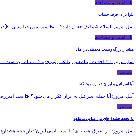
یادداشت و مصاحبه
بلوا برای حرف حساب
آمل امروز: اسلام شما یک چشم دارد؟! 📝 سید امیررضا مدنی 🔴 بعد ا
یادداشت و مصاحبه
هشدار بزرگ زیست محیطی در آمل
آمل امروز: ‼️‼️ احداث زباله سوز با عمارتی جدید؟ مساله این است! 
سیاسی
آیا اسرائیل و ایران دوباره میجنگند
آمل امروز: آیا حمله اسرائیل به ایران تکرار می شود؟ 📝 سید امیر
سیاسی
تاریخچه هشدارهای بی اساس نتانیاهو
آمل امروز: “از ‘عراق هسته‌ای’ تا ‘بمب اتمی ایران’: تاریخچه هشدارهای بی‌پایه نتانیاهو” نتانیاهو در سال ۱۹۹۲: