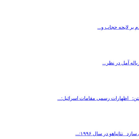
 بر لایحه حجاب و...
له آمل در نظر...
ستن: اظهارات رسمی مقامات اسرائیل:...