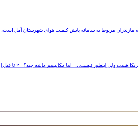
 مازندران مربوط به سامانه پایش کیفیت هوای شهرستان آمل است، اغل
ریکا هست ولی اینطور نیست… اما مکانیسم ماشه چیه؟ 📌تا قبل از ب